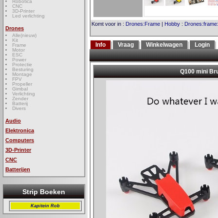
Robotica
CNC
3D-Printer
Led verlichting
Komt voor in
:
Drones:Frame
|
Hobby
:
Drones:frame
Drones
Alle(nieuw)
Kit
Info
Vraag
Winkelwagen
Login
Frame
Motor
ESC
Power
Protectie
Besturing
Montage
FPV
Propeller
Gimbal
Verlichting
Zender
Batterij
Divers
Audio
Elektronica
Computers
3D-Printer
CNC
Batterijen
Strip Boeken
Kapitein Rob