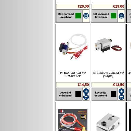
€26,00
€29,00
V6 Hot End Full Kit
3D Chimera Hotend Kit
3
1.75mm 12V
(single)
€14,50
€13,50