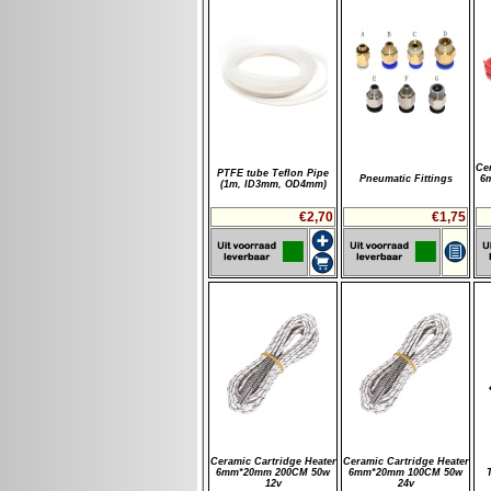
Cer
PTFE tube Teflon Pipe
Pneumatic Fittings
6
(1m, ID3mm, OD4mm)
€2,70
€1,75
Ceramic Cartridge Heater
Ceramic Cartridge Heater
6mm*20mm 200CM 50w
6mm*20mm 100CM 50w
12v
24v