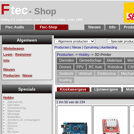
F
tec
- Shop
Hobby 2.0 onderdelen voor muziek en hobby sinds 1993
Ftec-Audio
Ftec-Shop
Nieuws
Info
Produ
Algemeen
Producten
|
Nieuw
|
Opruiming
|
Aanbieding
Winkelwagen
Login
Registreer
Producten
->
Hobby
-> 3D-Printer
|
Diensten
Gereedschap
Materiaal
Mon
Info
Drones
FPV
RC Auto
Robotica
CN
Nieuws
Systeem
Verbruik
Elektronica
Mechan
Producten
Nieuw
|
Koeling
Specials
Kioskweergave
Lijstweergave
Mobi
Hobby
Alle(nieuw)
1 t/m 50 van de 234
Diensten
Gereedschap
Materiaal
Montage
Batterijen
Zenders en ontvangers
Servos
Drones
FPV
RC Auto