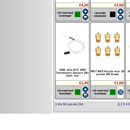
€4,20
€3,50
100K ohm NTC 3950
MK7 MK8 Nozzle voor 3d
N
Thermistors Sensors (No
printer M6 Draad
shell, 1m)
€1,45
€1,00
1 t/m 50 van de 234
1
2
3
4
5