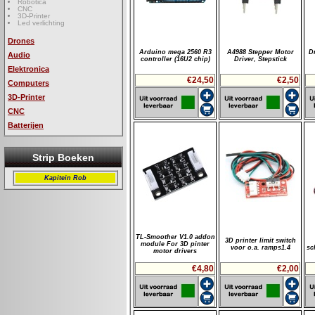
Robotica
CNC
3D-Printer
Led verlichting
Drones
Arduino mega 2560 R3
A4988 Stepper Motor
D
Audio
controller (16U2 chip)
Driver, Stepstick
Elektronica
€24,50
€2,50
Computers
3D-Printer
CNC
Batterijen
Strip Boeken
Kapitein Rob
TL-Smoother V1.0 addon
3D printer limit switch
module For 3D pinter
voor o.a. ramps1.4
sc
motor drivers
€4,80
€2,00