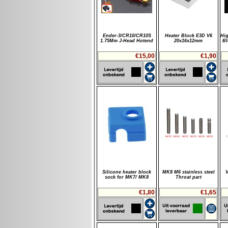
Ender-3/CR10/CR10S
Heater Block E3D V6
Hig
1.75Mm J-Head Hotend
20x16x12mm
Bl
€15,00
€1,90
Silicone heater block
MK8 M6 stainless steel
sock for MK7/ MK8
Throat part
€1,80
€1,65