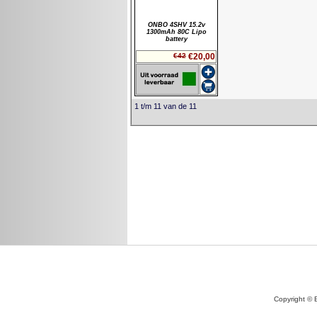
ONBO 4SHV 15.2v
1300mAh 80C Lipo
battery
€42
€20,00
1 t/m 11 van de 11
Copyright © 