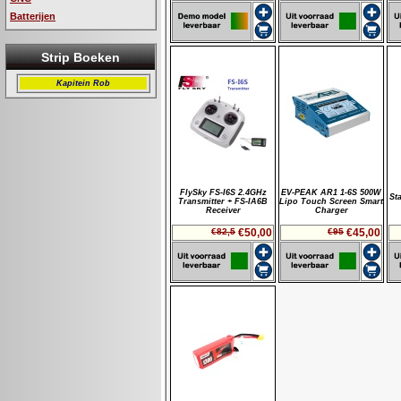
Batterijen
Strip Boeken
Kapitein Rob
FlySky FS-I6S 2.4GHz
EV-PEAK AR1 1-6S 500W
St
Transmitter + FS-IA6B
Lipo Touch Screen Smart
Receiver
Charger
€82,5
€50,00
€95
€45,00