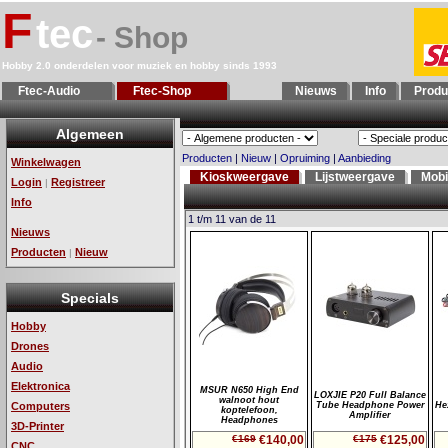
F
tec
- Shop
Hobby 2.0 onderdelen voor muziek en hobby sinds 1993
Ftec-Audio
Ftec-Shop
Nieuws
Info
Produ
Algemeen
Producten
|
Nieuw
|
Opruiming
|
Aanbieding
Winkelwagen
Kioskweergave
Lijstweergave
Mobi
Login
Registreer
|
Info
1 t/m 11 van de 11
Nieuws
Producten
Nieuw
|
Specials
Hobby
Drones
Audio
Elektronica
MSUR N650 High End
LOXJIE P20 Full Balance
walnoot hout
Computers
Tube Headphone Power
He
koptelefoon,
Amplifier
Headphones
3D-Printer
€169
€140,00
€175
€125,00
CNC