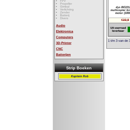
FPV
Propeller
Gimbal
dys BE221
Verlichting
multicopter br
Zender
motor (100
Batterij
Divers
€22,5
Audio
Elektronica
Computers
1 t/m 3 van de 
3D-Printer
CNC
Batterijen
Strip Boeken
Kapitein Rob