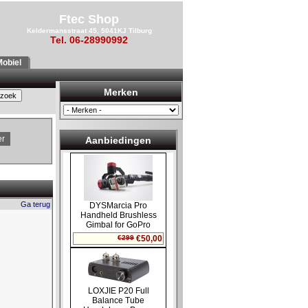
Ftec Shop
Keldermansstraat 45, 5041KJ Tilburg
Tel. 06-28990992
obiel
Merken
er
Aanbiedingen
Ga terug