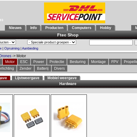
993
Nieuws
Info
Producten
Computers
Hobby
M
Ftec Shop
w
|
Opruiming
|
Aanbieding
Drones
-> Motor
Motor
ESC
Power
Protectie
Besturing
Montage
FPV
Propell
rlichting
Zender
Batterij
Divers
gave
Lijstweergave
Mobiel weergave
Hardware