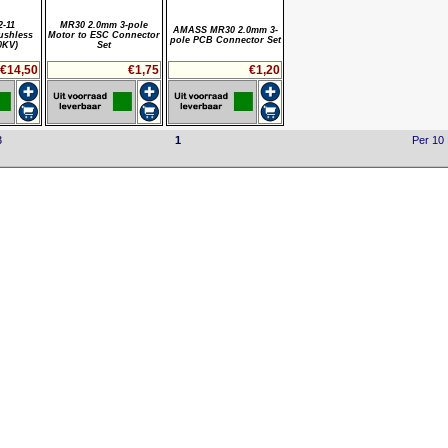
2-11
MR30 2.0mm 3-pole
AMASS MR30 2.0mm 3-
ushless
Motor to ESC Connector
pole PCB Connector Set
0KV)
Set
€14,50
€1,75
€1,20
3
1
Per 10