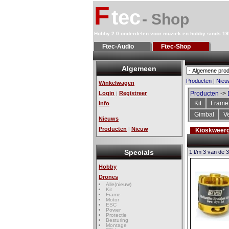
F
tec
- Shop
Hobby 2.0 onderdelen voor muziek en hobby sinds 1
Ftec-Audio
Ftec-Shop
Algemeen
Producten
|
Nieu
Winkelwagen
Login
Registreer
Producten
->
|
Kit
Frame
Info
Gimbal
Ve
Nieuws
Producten
Nieuw
|
Kioskweer
Specials
1 t/m 3 van de 3
Hobby
Drones
Alle(nieuw)
Kit
Frame
Motor
ESC
Power
Protectie
Besturing
Montage