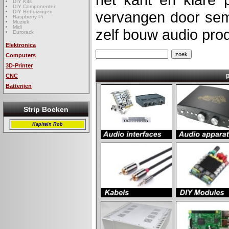
DIY Kits
DIY Componenten
DIY Behuizingen
vervangen door sem
Raspberry Pi
Muziek
Midi
zelf bouw audio pro
Eurorack
Elektronica
Computers
3D-Printer
CNC
Batterijen
Strip Boeken
Kapitein Rob