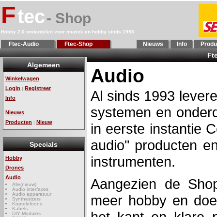
F
tec
- Shop
Hobby 2.0 onderdelen voor muziek en hobby sinds 1993
Ftec-Audio
Ftec-Shop
Nieuws
Info
Produ
Ft
Algemeen
Audio
Winkelwagen
Login
Registreer
|
Al sinds 1993 lever
Info
systemen en onderd
Nieuws
Producten
Nieuw
|
in eerste instantie
audio" producten en
Specials
instrumenten.
Hobby
Drones
Audio
Aangezien de Shop
Alle(nieuw)
Audio interfaces
Audio apparatuur
meer hobby en doe h
Synthesizers
Koptelefoons
Kabels
het kant en klare
DIY Modules