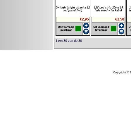
5v high bright piranha 12
12V Led strip 25cm 15
1
led panel (wit)
leds rood + jst kabel
l
€2,95
€2,50
1 t/m 30 van de 30
Copyright © 