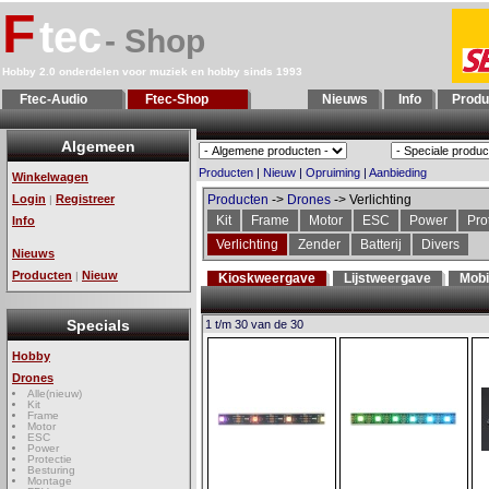
F
tec
- Shop
Hobby 2.0 onderdelen voor muziek en hobby sinds 1993
Ftec-Audio
Ftec-Shop
Nieuws
Info
Produ
Algemeen
Producten
|
Nieuw
|
Opruiming
|
Aanbieding
Winkelwagen
Login
Registreer
Producten
->
Drones
-> Verlichting
|
Kit
Frame
Motor
ESC
Power
Pro
Info
Verlichting
Zender
Batterij
Divers
Nieuws
Producten
Nieuw
|
Kioskweergave
Lijstweergave
Mobi
Specials
1 t/m 30 van de 30
Hobby
Drones
Alle(nieuw)
Kit
Frame
Motor
ESC
Power
Protectie
Besturing
Montage