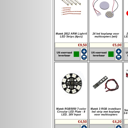
Matek 2812 ARM Light-6
24 led koplamp voor
2
LED Strips (4pcs)
multicopters (wit)
LE
€9,50
€5,00
Matek RGB5050 7-color
Matek 3 RGB instelbare
5m
Circular LED Plate - 8
led strip met koplamp
3-6
LED, 16V Input
voor multicopters
€4,50
€4,20