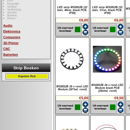
FPV
Propeller
Gimbal
LED strip WS2812B (12
LED strip WS2812B (12
WS
Verlichting
leds, 40cm, black PCB,
leds, 17cm, black PCB,
Zender
IP30)
IP30)
Batterij
Divers
€6,00
€6,00
Audio
Elektronica
Computers
3D-Printer
CNC
Batterijen
Strip Boeken
Kapitein Rob
WS2812B 24 x rond LED
WS2812B 16 x rond LED
Module black PCB
Module (16*led, rond)
(24xled, rond)
€5,00
€9,50