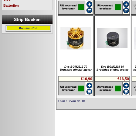
Batterijen
Strip Boeken
Kapitein Rob
Dys BGM2212-70
Dys BGM2208-80
Brushles gimbal motor
Brushles gimbal motor
c
€16,90
€16,50
1 t/m 10 van de 10