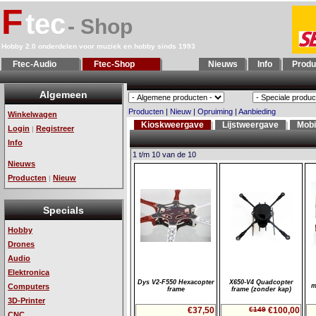
F
tec
- Shop
Hobby 2.0 onderdelen voor muziek en hobby sinds 1993
Ftec-Audio
Ftec-Shop
Nieuws
Info
Produ
Algemeen
Producten
|
Nieuw
|
Opruiming
|
Aanbieding
Winkelwagen
Kioskweergave
Lijstweergave
Mobi
Login
Registreer
|
Info
1 t/m 10 van de 10
Nieuws
Producten
Nieuw
|
Specials
Hobby
Drones
Audio
Elektronica
Dys V2-F550 Hexacopter
X650-V4 Quadcopter
Computers
m
frame
frame (zonder kap)
3D-Printer
€37,50
€149
€100,00
CNC