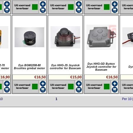
Dys HHG-GD Button
-70
Dys BGM2208-80
Dys HHG-JS Joystick
Joystick controller for
Dys
l motor
Brushles gimbal motor
controller for Basecam
Basecam
€16,90
€16,50
€15,00
€16,50
10
1
Per 10