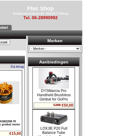
Ftec Shop
Keldermansstraat 45, 5041KJ Tilburg
Tel. 06-28990992
biel
Merken
Aanbiedingen
Ga terug
BGM2208-70
s gimbal motor
€15,00