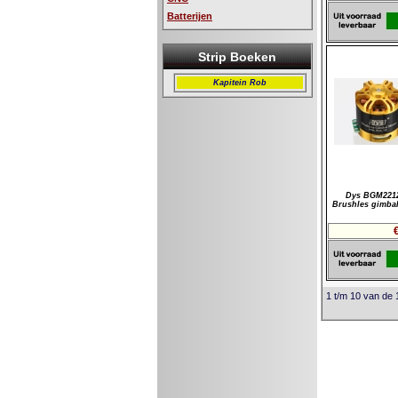
Batterijen
Strip Boeken
Kapitein Rob
Dys BGM2212
Brushles gimba
1 t/m 10 van de 