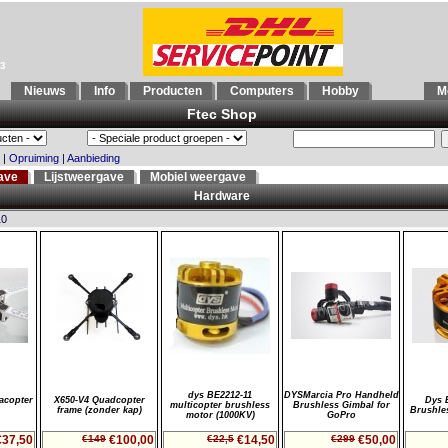
93
Nieuws
Info
Producten
Computers
Hobby
Mo
Ftec Shop
|
Opruiming
|
Aanbieding
ave
Lijstweergave
Mobiel weergave
Hardware
10
dys BE2212-11
DYSMarcia Pro Handheld
acopter
X650-V4 Quadcopter
Dys 
multicopter brushless
Brushless Gimbal for
frame (zonder kap)
Brushle
motor (1000KV)
GoPro
€37,50
€149
€100,00
€22,5
€14,50
€299
€50,00