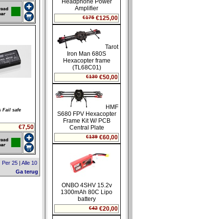
 Fail safe
€7,50
|
Per 25
|
Alle 10
Ga terug