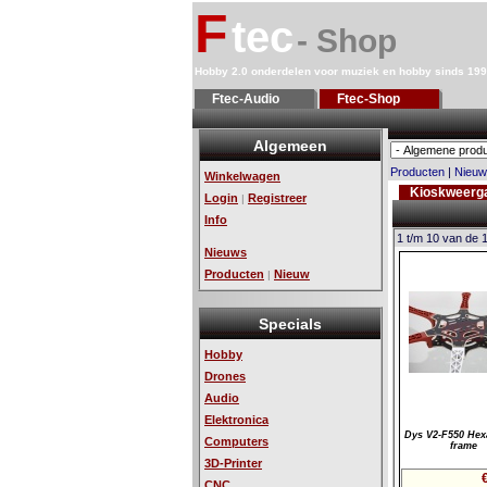
F
tec
- Shop
Hobby 2.0 onderdelen voor muziek en hobby sinds 19
Ftec-Audio
Ftec-Shop
Algemeen
Producten
|
Nieuw
Winkelwagen
Kioskweerg
Login
Registreer
|
Info
1 t/m 10 van de 
Nieuws
Producten
Nieuw
|
Specials
Hobby
Drones
Audio
Elektronica
Dys V2-F550 Hex
Computers
frame
3D-Printer
CNC