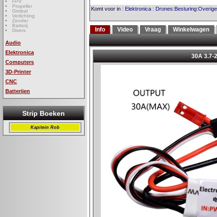
FPV
Propeller
Komt voor in
:
Elektronica
:
Drones:Besturing:Overige
Gimbal
Verlichting
Zender
Batterij
Info
Video
Vraag
Winkelwagen
Divers
Audio
Elektronica
Computers
3D-Printer
CNC
Batterijen
Strip Boeken
Kapitein Rob