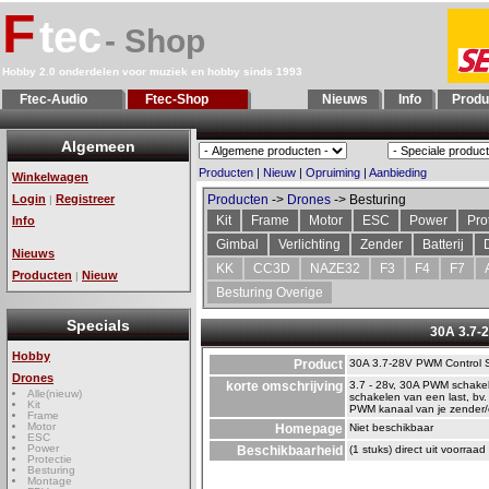
F
tec
- Shop
Hobby 2.0 onderdelen voor muziek en hobby sinds 1993
Ftec-Audio
Ftec-Shop
Nieuws
Info
Produ
Algemeen
Producten
|
Nieuw
|
Opruiming
|
Aanbieding
Winkelwagen
Login
Registreer
Producten
->
Drones
-> Besturing
|
Kit
Frame
Motor
ESC
Power
Pro
Info
Gimbal
Verlichting
Zender
Batterij
Nieuws
KK
CC3D
NAZE32
F3
F4
F7
Producten
Nieuw
|
Besturing Overige
Specials
30A 3.7-
Hobby
Product
30A 3.7-28V PWM Control 
Drones
korte omschrijving
3.7 - 28v, 30A PWM schakelaa
Alle(nieuw)
schakelen van een last, bv. 
Kit
PWM kanaal van je zender/
Frame
Motor
Homepage
Niet beschikbaar
ESC
Power
Beschikbaarheid
(1 stuks) direct uit voorraad
Protectie
Besturing
Montage