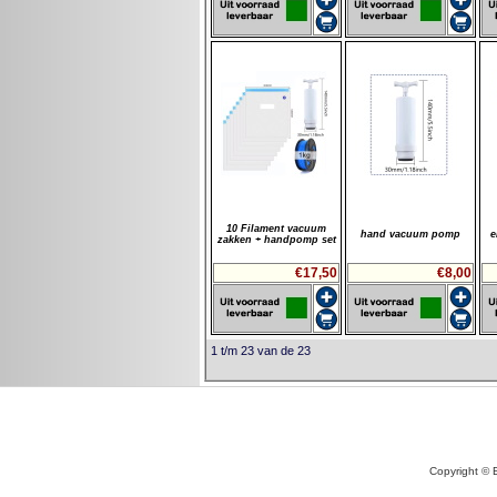
10 Filament vacuum
hand vacuum pomp
e
zakken + handpomp set
€17,50
€8,00
1 t/m 23 van de 23
Copyright © 