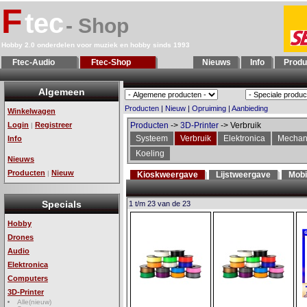
F
tec
- Shop
Hobby 2.0 onderdelen voor muziek en hobby sinds 1993
Ftec-Audio
Ftec-Shop
Nieuws
Info
Produ
Algemeen
Producten
|
Nieuw
|
Opruiming
|
Aanbieding
Winkelwagen
Login
Registreer
Producten
->
3D-Printer
-> Verbruik
|
Systeem
Verbruik
Elektronica
Mechan
Info
Koeling
Nieuws
Producten
Nieuw
|
Kioskweergave
Lijstweergave
Mobi
Specials
1 t/m 23 van de 23
Hobby
Drones
Audio
Elektronica
Computers
3D-Printer
Alle(nieuw)