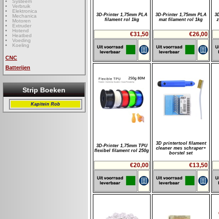
Systeem
Verbruik
Elektronica
3D-Printer 1,75mm PLA
3D-Printer 1,75mm PLA
3
Mechanica
filament rol 1kg
mat filament rol 1kg
z
Motoren
Extruder
Hotend
€31,50
€26,00
Heatbed
Voeding
Koeling
CNC
Batterijen
Strip Boeken
Kapitein Rob
3D printertool filament
3D-Printer 1,75mm TPU
cleaner mes schraper+
flexibel filament rol 250g
borstel set
€20,00
€13,50