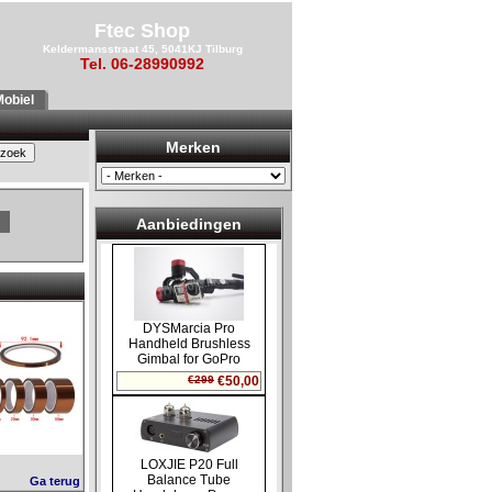
Ftec Shop
Keldermansstraat 45, 5041KJ Tilburg
Tel. 06-28990992
obiel
Merken
d
Aanbiedingen
Ga terug