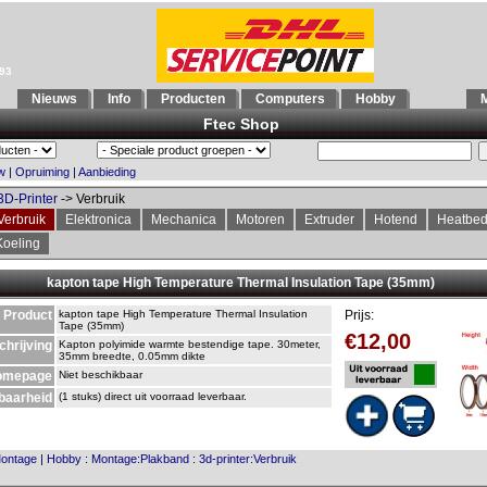
993
Nieuws
Info
Producten
Computers
Hobby
M
Ftec Shop
w
|
Opruiming
|
Aanbieding
3D-Printer
-> Verbruik
Verbruik
Elektronica
Mechanica
Motoren
Extruder
Hotend
Heatbe
Koeling
kapton tape High Temperature Thermal Insulation Tape (35mm)
Product
kapton tape High Temperature Thermal Insulation
Prijs:
Tape (35mm)
€12,00
chrijving
Kapton polyimide warmte bestendige tape. 30meter,
35mm breedte, 0.05mm dikte
omepage
Niet beschikbaar
baarheid
(1 stuks) direct uit voorraad leverbaar.
ontage
|
Hobby
:
Montage:Plakband
:
3d-printer:Verbruik