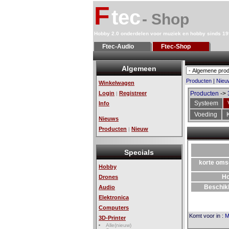
F
tec
- Shop
Hobby 2.0 onderdelen voor muziek en hobby sinds 1
Ftec-Audio
Ftec-Shop
Algemeen
Producten
|
Nieu
Winkelwagen
Login
Registreer
Producten
->
|
Systeem
Info
Voeding
Nieuws
Producten
Nieuw
|
Specials
korte oms
Hobby
H
Drones
Beschik
Audio
Elektronica
Computers
Komt voor in
:
M
3D-Printer
Alle(nieuw)