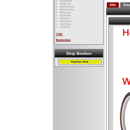
Systeem
Verbruik
Info
Vra
Elektronica
Mechanica
Motoren
Extruder
Hotend
Heatbed
Voeding
Koeling
CNC
Batterijen
Strip Boeken
Kapitein Rob