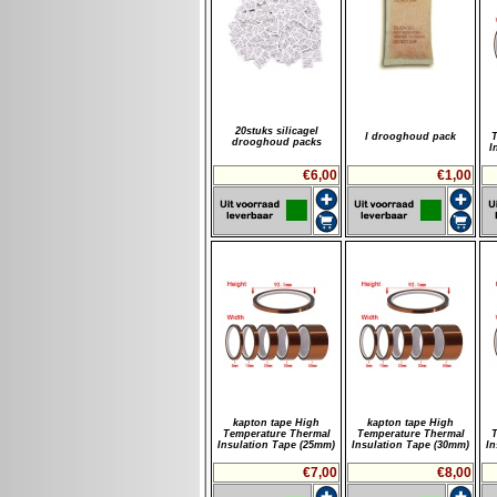
20stuks silicagel
l drooghoud pack
T
drooghoud packs
I
€6,00
€1,00
kapton tape High
kapton tape High
Temperature Thermal
Temperature Thermal
T
Insulation Tape (25mm)
Insulation Tape (30mm)
In
€7,00
€8,00