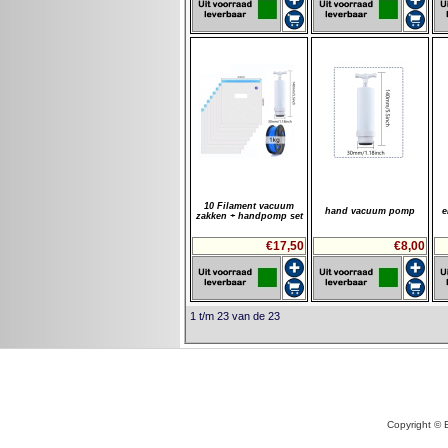
10 Filament vacuum
hand vacuum pomp
e
zakken + handpomp set
€17,50
€8,00
1 t/m 23 van de 23
Copyright © 