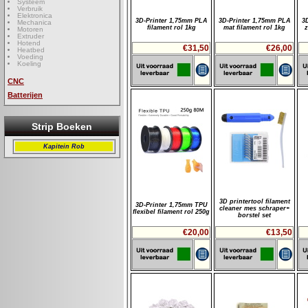
Systeem
Verbruik
Elektronica
3D-Printer 1,75mm PLA
3D-Printer 1,75mm PLA
3
Mechanica
filament rol 1kg
mat filament rol 1kg
z
Motoren
Extruder
Hotend
€31,50
€26,00
Heatbed
Voeding
Koeling
CNC
Batterijen
Strip Boeken
Kapitein Rob
3D printertool filament
3D-Printer 1,75mm TPU
cleaner mes schraper+
flexibel filament rol 250g
borstel set
€20,00
€13,50