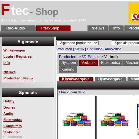
F
tec
- Shop
Hobby 2.0 onderdelen voor muziek en hobby sinds 1993
Ftec-Audio
Ftec-Shop
Nieuws
Info
Produ
Algemeen
Producten
|
Nieuw
|
Opruiming
|
Aanbieding
Winkelwagen
Login
Registreer
Producten
->
3D-Printer
-> Verbruik
|
Systeem
Verbruik
Elektronica
Mechan
Info
Koeling
Nieuws
Producten
Nieuw
|
Kioskweergave
Lijstweergave
Mobi
Specials
1 t/m 23 van de 23
Hobby
Drones
Audio
Elektronica
Computers
3D-Printer
Alle(nieuw)