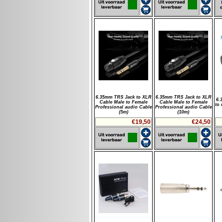
6.35mm TRS Jack to XLR
6.35mm TRS Jack to XLR
6.
Cable Male to Female
Cable Male to Female
to
Professional audio Cable
Professional audio Cable
(5m)
(10m)
€19,50
€24,50