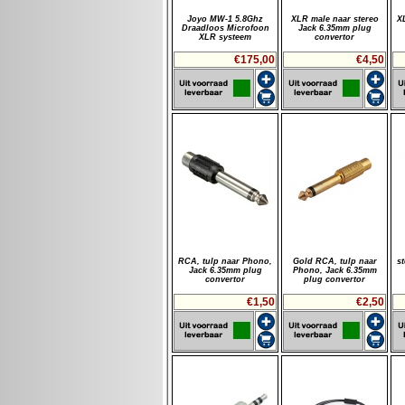
Joyo MW-1 5.8Ghz
XLR male naar stereo
X
Draadloos Microfoon
Jack 6.35mm plug
XLR systeem
convertor
€175,00
€4,50
RCA, tulp naar Phono,
Gold RCA, tulp naar
s
Jack 6.35mm plug
Phono, Jack 6.35mm
convertor
plug convertor
€1,50
€2,50