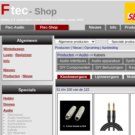
F
tec
- Shop
Hobby 2.0 onderdelen voor muziek en hobby sinds 1993
Ftec-Audio
Ftec-Shop
Nieuws
Info
Produ
Algemeen
Producten
|
Nieuw
|
Opruiming
|
Aanbieding
Winkelwagen
Login
Registreer
Producten
->
Audio
-> Kabels
|
Audio interfaces
Audio apparatuur
Synth
Info
DIY Componenten
DIY Behuizingen
Ras
Nieuws
Producten
Nieuw
|
Kioskweergave
Lijstweergave
Mobi
Specials
51 t/m 100 van de 122
Hobby
Drones
Audio
Alle(nieuw)
Audio interfaces
Audio apparatuur
Synthesizers
Koptelefoons
Kabels
DIY Modules