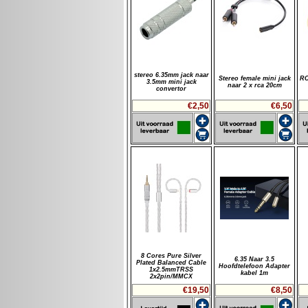
stereo 6.35mm jack naar
Stereo female mini jack
RC
3.5mm mini jack
naar 2 x rca 20cm
convertor
€2,50
€6,50
8 Cores Pure Silver
6.35 Naar 3.5
Plated Balanced Cable
Hoofdtelefoon Adapter
1x2.5mmTRSS
kabel 1m
2x2pin/MMCX
€19,50
€8,50