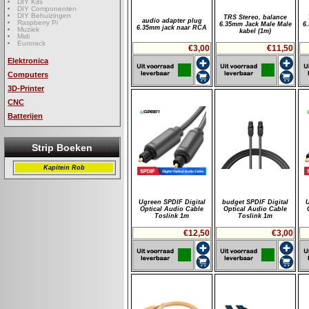
DIY Kits
DIY Componenten
DIY Behuizingen
TRS Stereo, balance
audio adapter plug
Raspberry Pi
6.35mm Jack Male Male
6
6.35mm jack naar RCA
Muziek
kabel (1m)
Midi
Eurorack
€3,00
€11,50
Elektronica
Computers
3D-Printer
CNC
Batterijen
Strip Boeken
Kapitein Rob
Ugreen SPDIF Digital
budget SPDIF Digital
U
Optical Audio Cable
Optical Audio Cable
Toslink 1m
Toslink 1m
€12,50
€3,00