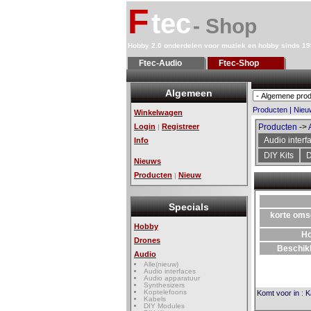
F
tec
- Shop
Hobby 2.0 onderdelen voor muziek en hobby sinds 1
Ftec-Audio
Ftec-Shop
Algemeen
Producten
|
Nieu
Winkelwagen
Login
Registreer
Producten
->
|
Audio interf
Info
DIY Kits
D
Nieuws
Producten
Nieuw
|
Specials
korte oms
Hobby
H
Drones
Beschik
Audio
Alle(nieuw)
Audio interfaces
Audio apparatuur
Synthesizers
Koptelefoons
Komt voor in
:
K
Kabels
DIY Modules