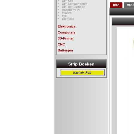
DIY Kits
DIY Componenten
Info
Vra
DIY Behuizingen
Raspberry Pi
Muziek
Midi
Eurorack
Elektronica
Computers
3D-Printer
CNC
Batterijen
Strip Boeken
Kapitein Rob