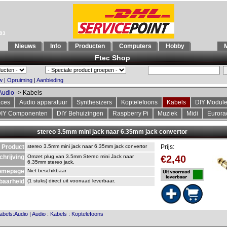
993
Nieuws
Info
Producten
Computers
Hobby
M
Ftec Shop
w
|
Opruiming
|
Aanbieding
Audio
-> Kabels
aces
Audio apparatuur
Synthesizers
Koptelefoons
Kabels
DIY Modul
IY Componenten
DIY Behuizingen
Raspberry Pi
Muziek
Midi
Eurora
stereo 3.5mm mini jack naar 6.35mm jack convertor
Product
stereo 3.5mm mini jack naar 6.35mm jack convertor
Prijs:
chrijving
Omzet plug van 3.5mm Stereo mini Jack naar
€2,40
6.35mm stereo jack.
omepage
Niet beschikbaar
baarheid
(1 stuks) direct uit voorraad leverbaar.
abels:Audio
|
Audio
:
Kabels
:
Koptelefoons