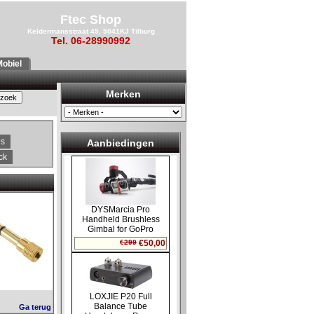
Ftec Shop
Keldermansstraat 45, 5041KJ Tilburg
Tel. 06-28990992
obiel
Merken
es
Aanbiedingen
ck
Ga terug