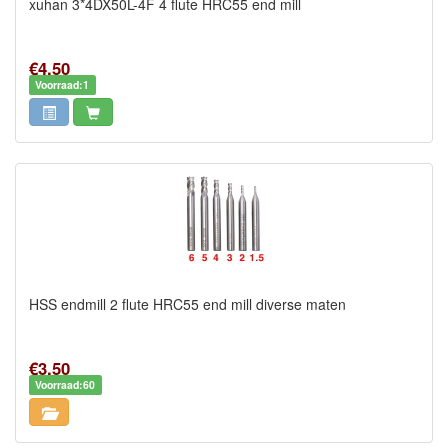
xuhan 3*4DX50L-4F 4 flute HRC55 end mill
€4,50
Voorraad:1
HSS endmill 2 flute HRC55 end mill diverse maten
€3,50
Voorraad:60