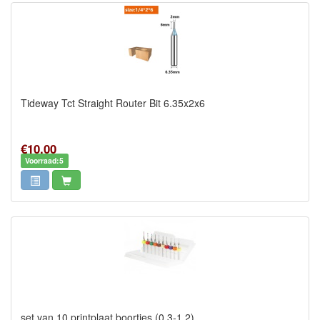
Tideway Tct Straight Router Bit 6.35x2x6
€10,00
Voorraad:5
set van 10 printplaat boortjes (0.3-1.2)