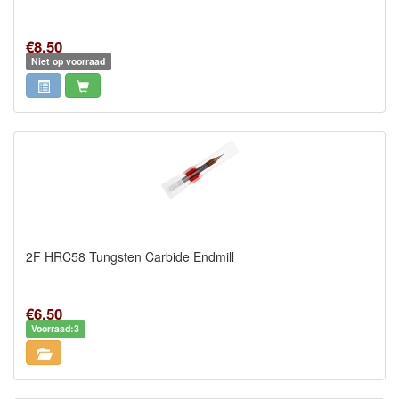
€8,50
Niet op voorraad
2F HRC58 Tungsten Carbide Endmill
€6,50
Voorraad:3