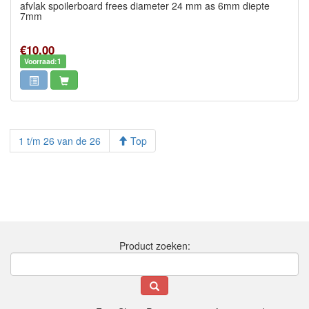
afvlak spoilerboard frees diameter 24 mm as 6mm diepte
7mm
€10,00
Voorraad:1
1 t/m 26 van de 26
Top
Product zoeken: