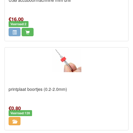
USB accuboormachhine mini drill
€16,00
Voorraad:2
printplaat boortjes (0.2-2.0mm)
€0,80
Voorraad:128