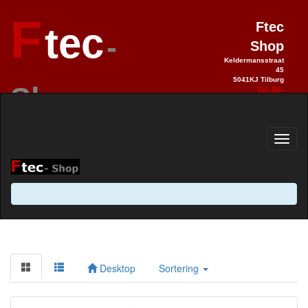
F
Ftec
tec
-
Shop
Keldermansstraat
45
5041KJ Tilburg
Shop
Tel. 06-
28990992
Elektronica sinds 1993 / Hobby 2.0
sinds 2013
Desktop
Sortering