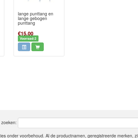
lange punttang en
lange gebogen
punttang
€15,00
Voorraad:2
t zoeken:
ties onder voorbehoud. Al de productnamen, geregistreerde merken, z