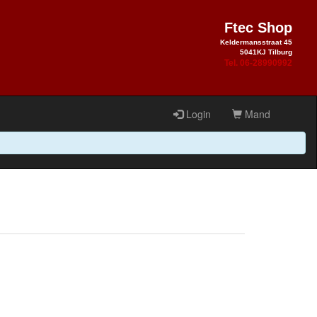
Ftec Shop
Keldermansstraat 45
5041KJ Tilburg
Tel. 06-28990992
Login
Mand