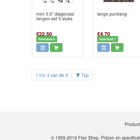
mini 3.5" diagonaal
lange punttang
tangen set 5 stuks
€22,50
€4,70
Voorraad:3
Voorraad:1
1 t/m 3 van de 3
Top
Produc
© 1993-2019 Ftec Shop. Prijzen en specifica