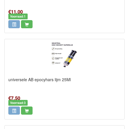
€11,00
Voorraad:1
universele AB epocyhars lijm 25Ml
€7,50
Voorraad:3