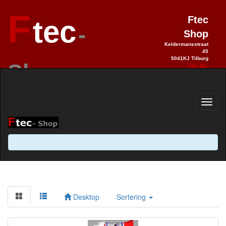
F
Ftec
tec
-
Shop
Keldermansstraat
45
5041KJ Tilburg
Shop
Tel. 06-
28990992
Elektronica sinds 1993 / Hobby 2.0
sinds 2013
Desktop
Sortering