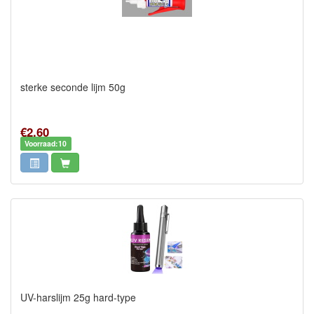
sterke seconde lijm 50g
€2,60
Voorraad:10
UV-harslijm 25g hard-type