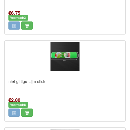
€6,75
Voorraad:3
niet giftige Lijm stick
€2,80
Voorraad:8