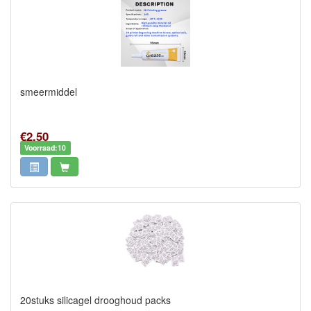
smeermiddel
€2,50
Voorraad:10
20stuks silicagel drooghoud packs