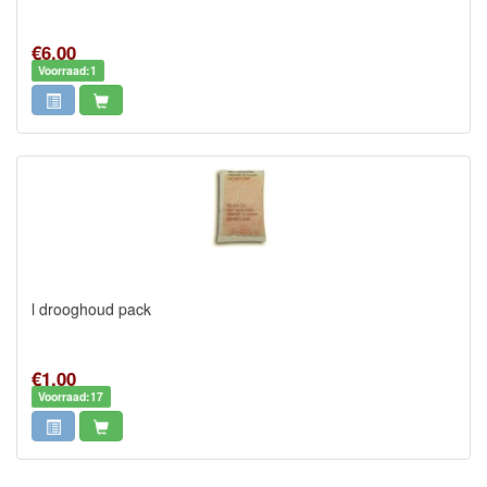
€6,00
Voorraad:1
l drooghoud pack
€1,00
Voorraad:17