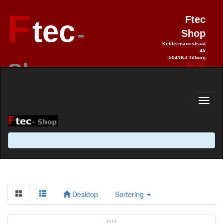
F
Ftec
tec
-
Shop
Keldermansstraat
45
5041KJ Tilburg
Shop
Tel. 06-
28990992
Elektronica sinds 1993 / Hobby 2.0
sinds 2013
Desktop
Sortering