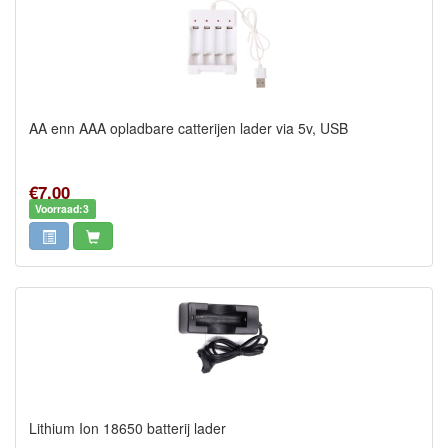
AA enn AAA opladbare catterijen lader via 5v, USB
€7,00
Voorraad:3
Lithium Ion 18650 batterij lader