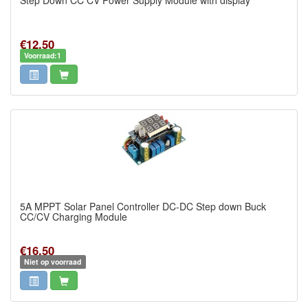
Step Down CC CV Power Supply Module with display
€12,50
Voorraad:1
5A MPPT Solar Panel Controller DC-DC Step down Buck
CC/CV Charging Module
€16,50
Niet op voorraad