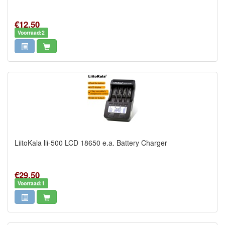
€12,50
Voorraad:2
LiitoKala lii-500 LCD 18650 e.a. Battery Charger
€29,50
Voorraad:1