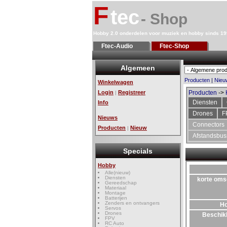
F
tec
- Shop
Hobby 2.0 onderdelen voor muziek en hobby sinds 1
Ftec-Audio
Ftec-Shop
Algemeen
Producten
|
Nieu
Winkelwagen
Login
Registreer
Producten
->
|
Diensten
Info
Drones
F
Nieuws
Connectors
Producten
Nieuw
|
Afstandsbu
Specials
Hobby
Alle(nieuw)
Diensten
korte oms
Gereedschap
Materiaal
Montage
Batterijen
Zenders en ontvangers
H
Servos
Drones
Beschik
FPV
RC Auto