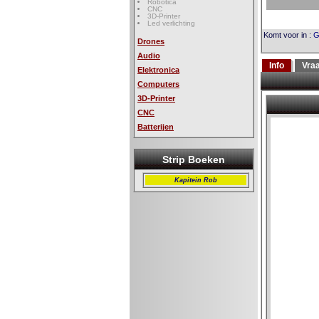
Robotica
CNC
3D-Printer
Led verlichting
Komt voor in
:
G
Drones
Audio
Info
Vra
Elektronica
Computers
3D-Printer
CNC
Batterijen
Strip Boeken
Kapitein Rob