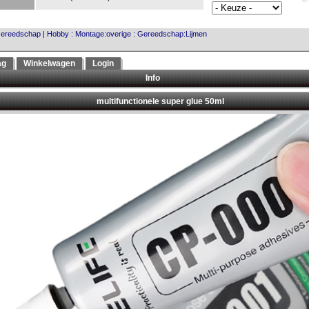
ereedschap
|
Hobby
:
Montage:overige
:
Gereedschap:Lijmen
ag
Winkelwagen
Login
Info