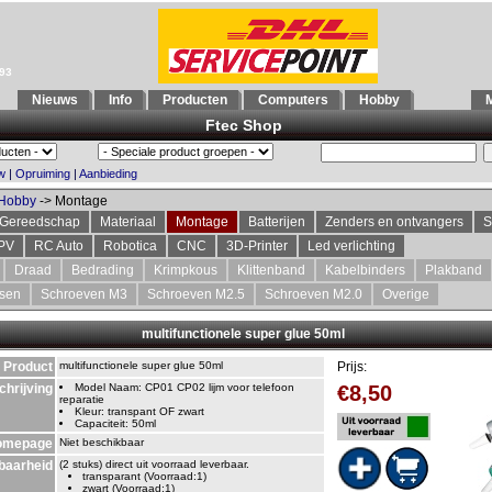
993
Nieuws
Info
Producten
Computers
Hobby
M
Ftec Shop
w
|
Opruiming
|
Aanbieding
Hobby
-> Montage
Gereedschap
Materiaal
Montage
Batterijen
Zenders en ontvangers
S
PV
RC Auto
Robotica
CNC
3D-Printer
Led verlichting
Draad
Bedrading
Krimpkous
Klittenband
Kabelbinders
Plakband
ssen
Schroeven M3
Schroeven M2.5
Schroeven M2.0
Overige
multifunctionele super glue 50ml
Product
multifunctionele super glue 50ml
Prijs:
chrijving
Model Naam: CP01 CP02 lijm voor telefoon
€8,50
reparatie
Kleur: transpant OF zwart
Capaciteit: 50ml
omepage
Niet beschikbaar
baarheid
(2 stuks) direct uit voorraad leverbaar.
transparant (Voorraad:1)
zwart (Voorraad:1)