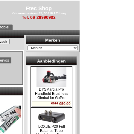
Ftec Shop
Keldermansstraat 45, 5041KJ Tilburg
Tel. 06-28990992
obiel
Merken
ervos
Aanbiedingen