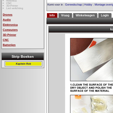
Robotica
CNC
Komt voor in
:
Gereedschap
|
Hobby
:
Montage:overi
3D-Printer
Led verlichting
Drones
Info
Vraag
Winkelwagen
Login
Audio
Elektronica
Computers
3D-Printer
CNC
Batterijen
Strip Boeken
Kapitein Rob