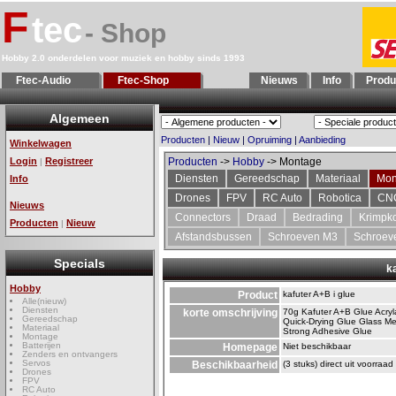
F
tec
- Shop
Hobby 2.0 onderdelen voor muziek en hobby sinds 1993
Ftec-Audio
Ftec-Shop
Nieuws
Info
Produ
Algemeen
Producten
|
Nieuw
|
Opruiming
|
Aanbieding
Winkelwagen
Login
Registreer
Producten
->
Hobby
-> Montage
|
Diensten
Gereedschap
Materiaal
Mon
Info
Drones
FPV
RC Auto
Robotica
CN
Nieuws
Connectors
Draad
Bedrading
Krimpk
Producten
Nieuw
|
Afstandsbussen
Schroeven M3
Schroev
Specials
ka
Hobby
Product
kafuter A+B i glue
Alle(nieuw)
Diensten
korte omschrijving
70g Kafuter A+B Glue Acryl
Gereedschap
Quick-Drying Glue Glass Me
Materiaal
Strong Adhesive Glue
Montage
Batterijen
Homepage
Niet beschikbaar
Zenders en ontvangers
Servos
Beschikbaarheid
(3 stuks) direct uit voorraad
Drones
FPV
RC Auto