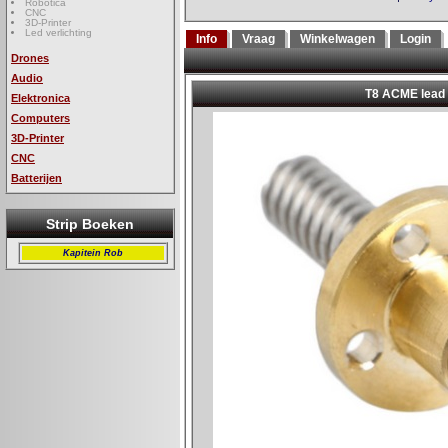
Robotica
CNC
3D-Printer
Led verlichting
Info
Vraag
Winkelwagen
Login
Drones
Audio
Elektronica
Computers
3D-Printer
CNC
Batterijen
Strip Boeken
Kapitein Rob