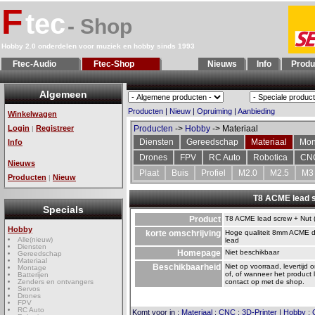
F
tec
- Shop
Hobby 2.0 onderdelen voor muziek en hobby sinds 1993
Ftec-Audio
Ftec-Shop
Nieuws
Info
Produ
Algemeen
Producten
|
Nieuw
|
Opruiming
|
Aanbieding
Winkelwagen
Login
Registreer
Producten
->
Hobby
-> Materiaal
|
Diensten
Gereedschap
Materiaal
Mon
Info
Drones
FPV
RC Auto
Robotica
CN
Nieuws
Plaat
Buis
Profiel
M2.0
M2.5
M3
Producten
Nieuw
|
T8 ACME lead s
Specials
Product
T8 ACME lead screw + Nut 
Hobby
korte omschrijving
Hoge qualiteit 8mm ACME d
Alle(nieuw)
lead
Diensten
Homepage
Niet beschikbaar
Gereedschap
Materiaal
Beschikbaarheid
Niet op voorraad, levertijd 
Montage
of, of wanneer het product 
Batterijen
Zenders en ontvangers
contact op met de shop.
Servos
Drones
FPV
RC Auto
Komt voor in
:
Materiaal
:
CNC
:
3D-Printer
|
Hobby
: