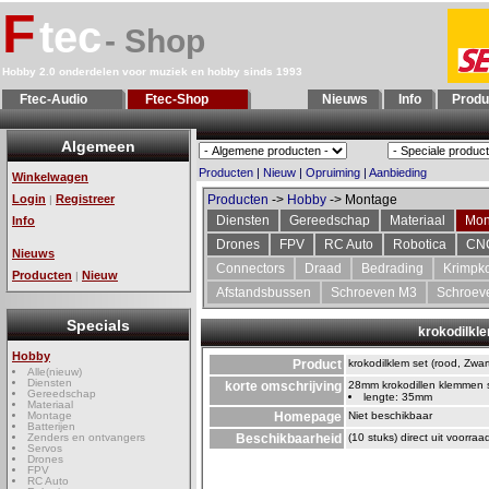
F
tec
- Shop
Hobby 2.0 onderdelen voor muziek en hobby sinds 1993
Ftec-Audio
Ftec-Shop
Nieuws
Info
Produ
Algemeen
Producten
|
Nieuw
|
Opruiming
|
Aanbieding
Winkelwagen
Login
Registreer
Producten
->
Hobby
-> Montage
|
Diensten
Gereedschap
Materiaal
Mon
Info
Drones
FPV
RC Auto
Robotica
CN
Nieuws
Connectors
Draad
Bedrading
Krimpk
Producten
Nieuw
|
Afstandsbussen
Schroeven M3
Schroev
Specials
krokodilkl
Hobby
Product
krokodilklem set (rood, Zwa
Alle(nieuw)
Diensten
korte omschrijving
28mm krokodillen klemmen s
Gereedschap
lengte: 35mm
Materiaal
Montage
Homepage
Niet beschikbaar
Batterijen
Zenders en ontvangers
Beschikbaarheid
(10 stuks) direct uit voorraa
Servos
Drones
FPV
RC Auto