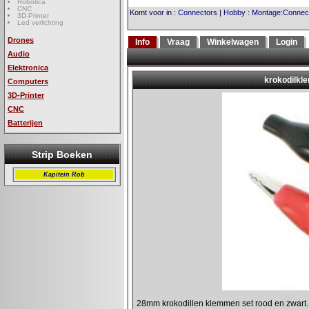
Robotica
CNC
Komt voor in
:
Connectors
|
Hobby
:
Montage:Connec
3D-Printer
Led verlichting
Drones
Info
Vraag
Winkelwagen
Login
Audio
Elektronica
Computers
3D-Printer
CNC
Batterijen
Strip Boeken
Kapitein Rob