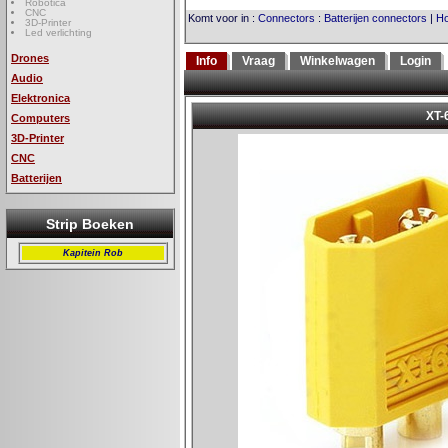
Robotica
CNC
Komt voor in
:
Connectors
:
Batterijen connectors
|
H
3D-Printer
Led verlichting
Drones
Info
Vraag
Winkelwagen
Login
Audio
Elektronica
Computers
3D-Printer
CNC
Batterijen
Strip Boeken
Kapitein Rob