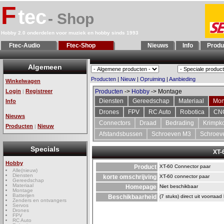
F
tec
- Shop
Hobby 2.0 onderdelen voor muziek en hobby sinds 1993
Ftec-Audio
Ftec-Shop
Nieuws
Info
Produ
Algemeen
Producten
|
Nieuw
|
Opruiming
|
Aanbieding
Winkelwagen
Login
Registreer
Producten
->
Hobby
-> Montage
|
Diensten
Gereedschap
Materiaal
Mon
Info
Drones
FPV
RC Auto
Robotica
CN
Nieuws
Connectors
Draad
Bedrading
Krimpk
Producten
Nieuw
|
Afstandsbussen
Schroeven M3
Schroev
Specials
XT-
Hobby
Product
XT-60 Connector paar
Alle(nieuw)
Diensten
korte omschrijving
XT-60 connector paar
Gereedschap
Materiaal
Homepage
Niet beschikbaar
Montage
Batterijen
Beschikbaarheid
(7 stuks) direct uit voorraad
Zenders en ontvangers
Servos
Drones
FPV
RC Auto