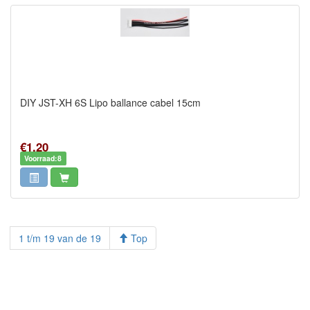
DIY JST-XH 6S Lipo ballance cabel 15cm
€1,20
Voorraad:8
1 t/m 19 van de 19
Top