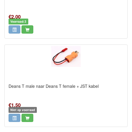
€2,00
Voorraad:3
Deans T male naar Deans T female + JST kabel
€1,50
Niet op voorraad