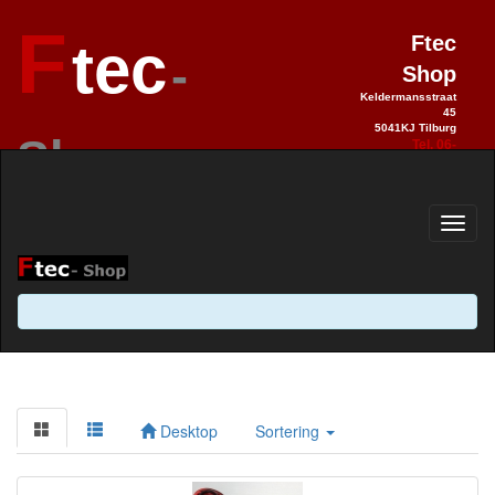
F
Ftec
tec
-
Shop
Keldermansstraat
45
5041KJ Tilburg
Shop
Tel. 06-
28990992
Elektronica sinds 1993 / Hobby 2.0
sinds 2013
Desktop
Sortering