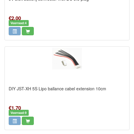
€2,00
Voorraad:4
DIY JST-XH 5S Lipo ballance cabel extension 10cm
€1,70
Voorraad:9