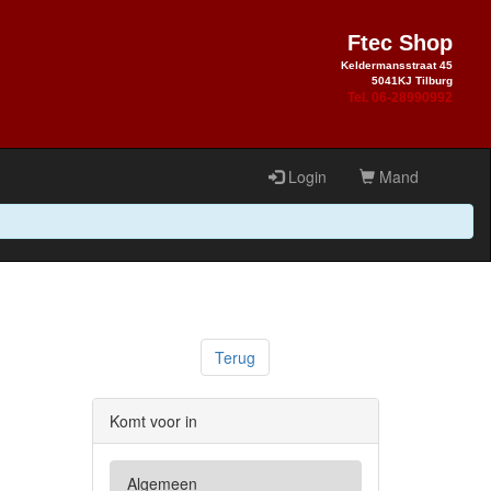
Ftec Shop
Keldermansstraat 45
5041KJ Tilburg
Tel. 06-28990992
Login
Mand
Terug
Komt voor in
Algemeen