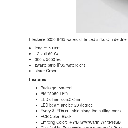
Flexibele 5050 IP65 waterdichte Led strip. Om de drie 
lengte: 500cm
12 volt 60 Watt
300 x 5050 led
zwarte strip IP65 waterdicht
kleur: Groen
Features:
Package: 5m/reel
SMD5050 LEDs
LED dimension:5x5mm
LED beam angle:120 degree
Every 3LEDs cuttable along the cutting mark
PCB Color: Black
Emitting Color: R/Y/B/G/W/Warm White/RGB
Clasified by Encapsulation: waterproof (IP65)