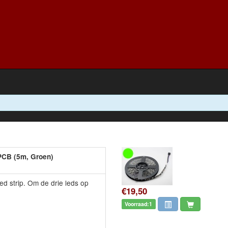
 PCB (5m, Groen)
ed strip. Om de drie leds op
€19,50
Voorraad:1