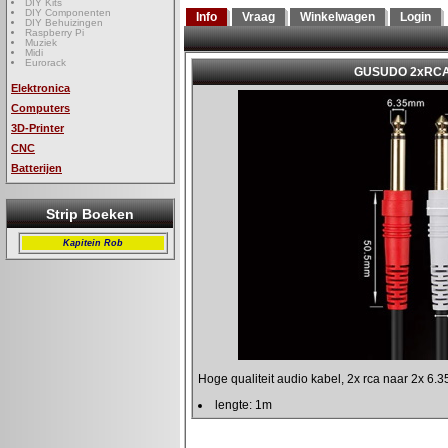
DIY Kits
DIY Componenten
Info
Vraag
Winkelwagen
Login
DIY Behuizingen
Raspberry Pi
Muziek
Midi
Eurorack
Elektronica
Computers
3D-Printer
CNC
Batterijen
Strip Boeken
Kapitein Rob