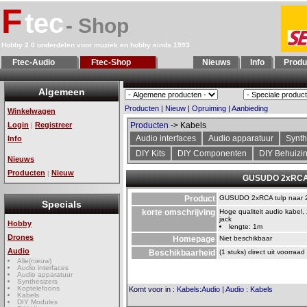
F
tec
- Shop
Hobby 2.0 onderdelen voor muziek en hobby sinds 1993
Ftec-Audio
Ftec-Shop
Nieuws
Info
Produ
Algemeen
Producten
|
Nieuw
|
Opruiming
|
Aanbieding
Winkelwagen
Login
Registreer
Producten
-> Kabels
|
Audio interfaces
Audio apparatuur
Synth
Info
DIY Kits
DIY Componenten
DIY Behuizi
Nieuws
Producten
Nieuw
|
GUSUDO 2xRCA t
Product
GUSUDO 2xRCA tulp naar 
Specials
korte omschrijving
Hoge qualiteit audio kabel
jack
Hobby
lengte: 1m
Drones
Homepage
Niet beschikbaar
Audio
Beschikbaarheid
(1 stuks) direct uit voorraad
Alle(nieuw)
Audio interfaces
Audio apparatuur
Synthesizers
Koptelefoons
Komt voor in
:
Kabels:Audio
|
Audio
:
Kabels
Kabels
DIY Modules