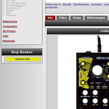
DIY Kits
DIY Componenten
Komt voor in
:
Muziek
:
Synthesizers
:
eurorack
:
syn
DIY Behuizingen
producten
Raspberry Pi
Muziek
Midi
Eurorack
Info
Video
Vraag
Winkelwagen
Elektronica
Computers
3D-Printer
CNC
Batterijen
Strip Boeken
Kapitein Rob