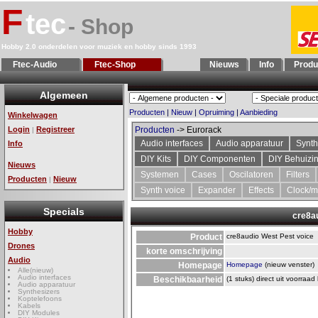
F
tec
- Shop
Hobby 2.0 onderdelen voor muziek en hobby sinds 1993
Ftec-Audio
Ftec-Shop
Nieuws
Info
Produ
Algemeen
Producten
|
Nieuw
|
Opruiming
|
Aanbieding
Winkelwagen
Login
Registreer
Producten
-> Eurorack
|
Audio interfaces
Audio apparatuur
Synth
Info
DIY Kits
DIY Componenten
DIY Behuizi
Nieuws
Systemen
Cases
Oscilatoren
Filters
Producten
Nieuw
|
Synth voice
Expander
Effects
Clock/m
Specials
cre8au
Hobby
Product
cre8audio West Pest voice
Drones
korte omschrijving
Audio
Homepage
Homepage
(nieuw venster)
Alle(nieuw)
Audio interfaces
Beschikbaarheid
(1 stuks) direct uit voorraad
Audio apparatuur
Synthesizers
Koptelefoons
Kabels
DIY Modules