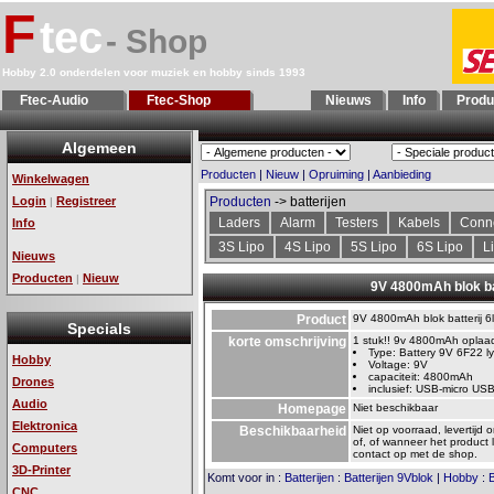
F
tec
- Shop
Hobby 2.0 onderdelen voor muziek en hobby sinds 1993
Ftec-Audio
Ftec-Shop
Nieuws
Info
Produ
Algemeen
Producten
|
Nieuw
|
Opruiming
|
Aanbieding
Winkelwagen
Login
Registreer
Producten
-> batterijen
|
Laders
Alarm
Testers
Kabels
Conn
Info
3S Lipo
4S Lipo
5S Lipo
6S Lipo
L
Nieuws
Producten
Nieuw
|
9V 4800mAh blok ba
Product
9V 4800mAh blok batterij 6
Specials
korte omschrijving
1 stuk!! 9v 4800mAh oplaadb
Type: Battery 9V 6F22 ly
Hobby
Voltage: 9V
capaciteit: 4800mAh
Drones
inclusief: USB-micro US
Audio
Homepage
Niet beschikbaar
Elektronica
Beschikbaarheid
Niet op voorraad, levertijd 
of, of wanneer het product 
Computers
contact op met de shop.
3D-Printer
Komt voor in
:
Batterijen
:
Batterijen 9Vblok
|
Hobby
:
B
CNC