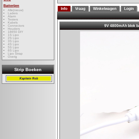
Batterijen
Info
Vraag
Winkelwagen
Login
Alle(nieuw)
Laders
Alarm
Testers
Kabels
Connectors
Houders
18650 DIY
1S Lipo
2S Lipo
3S Lipo
4S Lipo
5S Lipo
6S Lipo
Lipo Strap
Overig
Strip Boeken
Kapitein Rob