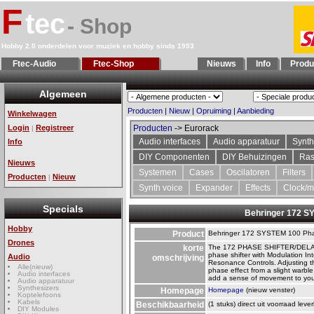
F
tec
- Shop
Hobby 2.0 onderdelen voor muziek en hobby sinds 1993
Ftec-Audio
Ftec-Shop
Nieuws
Info
Produ
Algemeen
Producten
|
Nieuw
|
Opruiming
|
Aanbieding
Winkelwagen
Login
Registreer
Producten
-> Eurorack
|
Audio interfaces
Audio apparatuur
Synth
Info
DIY Componenten
DIY Behuizingen
Ras
Nieuws
Systemen
Cases
Oscilatoren
Filters
Producten
Nieuw
|
Synth voice
Expander
Effects
Clock/m
Specials
Behringer 172 S
Hobby
Product
Behringer 172 SYSTEM 100 Pha
Drones
korte
The 172 PHASE SHIFTER/DELAY
phase shifter with Modulation In
Audio
omschrijving
Resonance Controls. Adjusting t
Alle(nieuw)
phase effect from a slight warble 
Audio interfaces
add a sense of movement to you
Audio apparatuur
Synthesizers
Homepage
Homepage
(nieuw venster)
Koptelefoons
Kabels
Beschikbaarheid
(1 stuks) direct uit voorraad leve
DIY Modules