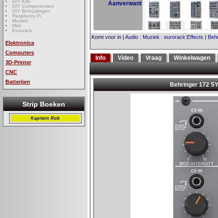
DIY Kits
Aanverwant
DIY Componenten
DIY Behuizingen
Raspberry Pi
Muziek
Midi
Eurorack
Komt voor in
|
Audio
:
Muziek
:
eurorack:Effects
|
Behr
Elektronica
Computers
Info
Video
Vraag
Winkelwagen
3D-Printer
CNC
Batterijen
Strip Boeken
Kapitein Rob