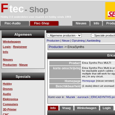
F
tec
- Shop
Hobby 2.0 onderdelen voor muziek en hobby sinds 1993
Ftec-Audio
Ftec-Shop
Nieuws
Info
Produ
Algemeen
Producten
|
Nieuw
|
Opruiming
|
Aanbieding
Winkelwagen
Login
Registreer
Producten
-> EricaSynths
|
Info
Eric
Nieuws
Product
Erica Synths Pico MULTI
Producten
Nieuw
|
korte omschrijving
Erica Synths Pico Multi is
for stackable patch cables – 
multiple that will work for si
Specials
etc.) in any circuit.
Homepage
Homepage
(nieuw venster)
Hobby
Beschikbaarheid
(1 stuks) direct uit voorraad
Drones
Audio
Komt voor in
:
Muziek
:
eurorack
|
ERICASYNTHS pro
Elektronica
Computers
Info
Vraag
Winkelwagen
Login
3D-Printer
CNC