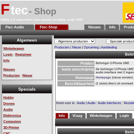
F
tec
- Shop
Hobby 2.0 onderdelen voor muziek en hobby sinds 1993
Ftec-Audio
Ftec-Shop
Nieuws
Info
Produ
Algemeen
Producten
|
Nieuw
|
Opruiming
|
Aanbieding
Winkelwagen
Behr
Login
Registreer
|
Info
Product
Behringer U-Phoria UM2
korte omschrijving
De behringer U-Phoria UM2
Nieuws
audio interface met 2 inga
Producten
Nieuw
|
Homepage
Homepage
(nieuw venster)
Beschikbaarheid
(1 stuks) direct uit voorraad
Specials
Hobby
Komt voor in
:
Audio
|
Audio
:
Audio interfaces
:
Muzie
Drones
Audio
Elektronica
Info
Vraag
Winkelwagen
Login
Computers
3D-Printer
CNC