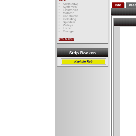
Alle(nieuw)
Info
Vra
Systemen
Elektronica
Motoren
Constructie
Geleiding
Spindels
Pulleys
Frezen
Overige
Batterijen
Strip Boeken
Kapitein Rob