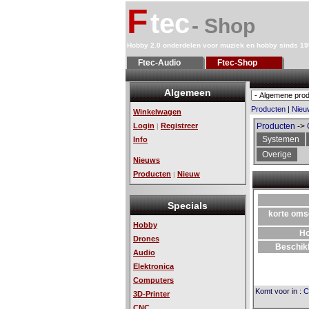
F
tec
- Shop
Hobby 2.0 onderdelen voor muziek en hobby sinds 1
Ftec-Audio
Ftec-Shop
Algemeen
Producten
|
Nieu
Winkelwagen
Login
Registreer
Producten
->
|
Systemen
Info
Overige
Nieuws
Producten
Nieuw
|
Specials
korte oms
Hobby
H
Drones
Beschik
Audio
Elektronica
Computers
Komt voor in
:
C
3D-Printer
CNC