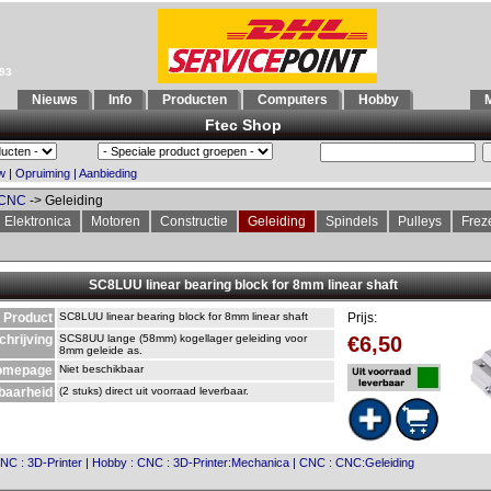
993
Nieuws
Info
Producten
Computers
Hobby
M
Ftec Shop
w
|
Opruiming
|
Aanbieding
CNC
-> Geleiding
Elektronica
Motoren
Constructie
Geleiding
Spindels
Pulleys
Frez
SC8LUU linear bearing block for 8mm linear shaft
Product
SC8LUU linear bearing block for 8mm linear shaft
Prijs:
chrijving
SCS8UU lange (58mm) kogellager geleiding voor
€6,50
8mm geleide as.
omepage
Niet beschikbaar
baarheid
(2 stuks) direct uit voorraad leverbaar.
NC
:
3D-Printer
|
Hobby
:
CNC
:
3D-Printer:Mechanica
|
CNC
:
CNC:Geleiding