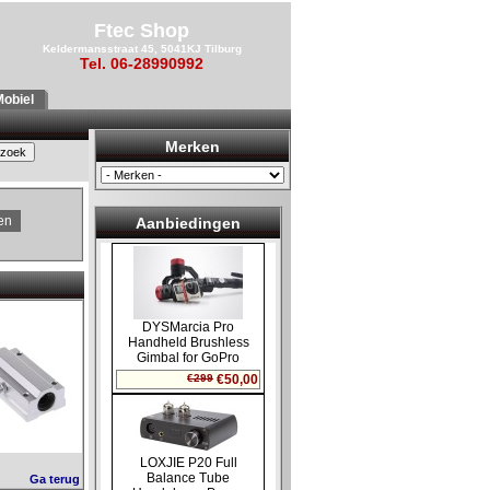
Ftec Shop
Keldermansstraat 45, 5041KJ Tilburg
Tel. 06-28990992
obiel
Merken
en
Aanbiedingen
Ga terug