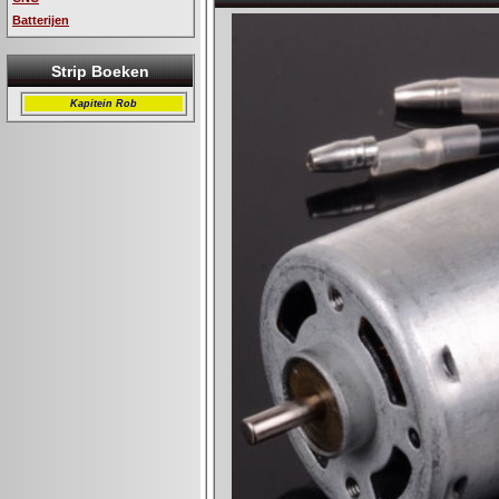
Batterijen
Strip Boeken
Kapitein Rob