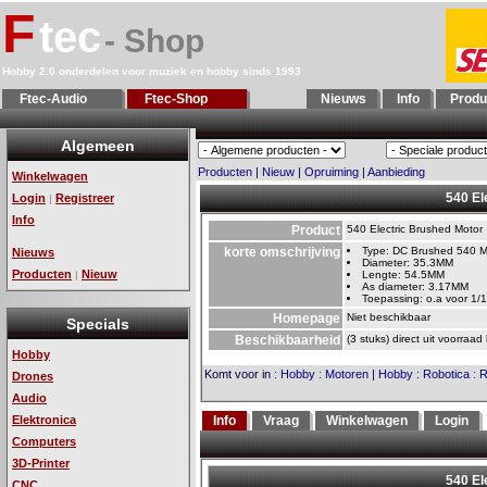
F
tec
- Shop
Hobby 2.0 onderdelen voor muziek en hobby sinds 1993
Ftec-Audio
Ftec-Shop
Nieuws
Info
Produ
Algemeen
Producten
|
Nieuw
|
Opruiming
|
Aanbieding
Winkelwagen
540 El
Login
Registreer
|
Info
Product
540 Electric Brushed Motor
korte omschrijving
Type: DC Brushed 540 M
Nieuws
Diameter: 35.3MM
Producten
Nieuw
|
Lengte: 54.5MM
As diameter: 3.17MM
Toepassing: o.a voor 1/
Homepage
Niet beschikbaar
Specials
Beschikbaarheid
(3 stuks) direct uit voorraad
Hobby
Komt voor in
:
Hobby
:
Motoren
|
Hobby
:
Robotica
:
R
Drones
Audio
Elektronica
Info
Vraag
Winkelwagen
Login
Computers
3D-Printer
CNC