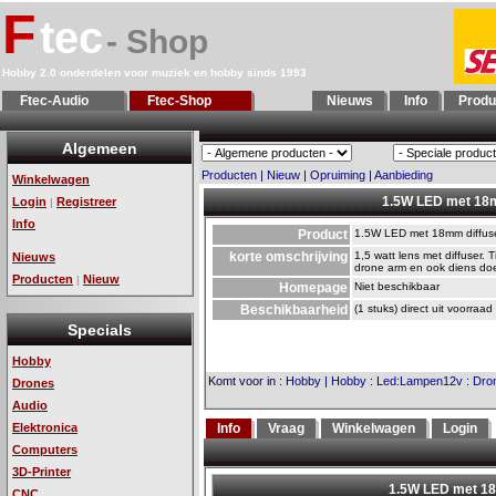
F
tec
- Shop
Hobby 2.0 onderdelen voor muziek en hobby sinds 1993
Ftec-Audio
Ftec-Shop
Nieuws
Info
Produ
Algemeen
Producten
|
Nieuw
|
Opruiming
|
Aanbieding
Winkelwagen
1.5W LED met 18mm
Login
Registreer
|
Info
Product
1.5W LED met 18mm diffuser
korte omschrijving
1,5 watt lens met diffuser. 
Nieuws
drone arm en ook diens doe
Producten
Nieuw
|
Homepage
Niet beschikbaar
Beschikbaarheid
(1 stuks) direct uit voorraad
Specials
Hobby
Komt voor in
:
Hobby
|
Hobby
:
Led:Lampen12v
:
Dron
Drones
Audio
Elektronica
Info
Vraag
Winkelwagen
Login
Computers
3D-Printer
CNC