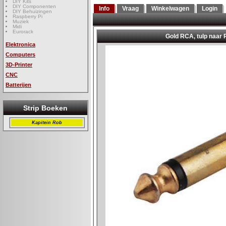
DIY Kits
DIY Componenten
Info
Vraag
Winkelwagen
Login
DIY Behuizingen
Raspberry Pi
Muziek
Midi
Eurorack
Elektronica
Computers
3D-Printer
CNC
Batterijen
Strip Boeken
Kapitein Rob