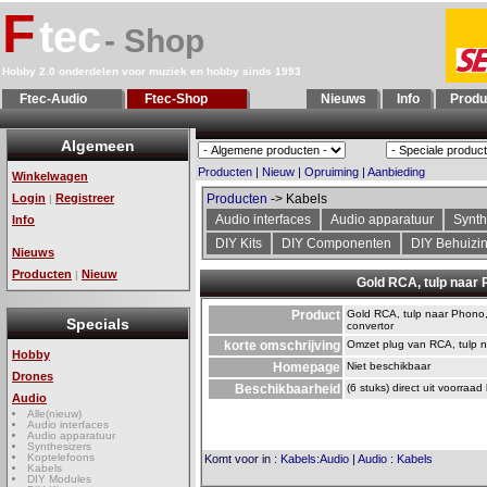
F
tec
- Shop
Hobby 2.0 onderdelen voor muziek en hobby sinds 1993
Ftec-Audio
Ftec-Shop
Nieuws
Info
Produ
Algemeen
Producten
|
Nieuw
|
Opruiming
|
Aanbieding
Winkelwagen
Login
Registreer
Producten
-> Kabels
|
Audio interfaces
Audio apparatuur
Synth
Info
DIY Kits
DIY Componenten
DIY Behuizi
Nieuws
Producten
Nieuw
|
Gold RCA, tulp naar
Product
Gold RCA, tulp naar Phono
Specials
convertor
korte omschrijving
Omzet plug van RCA, tulp 
Hobby
Homepage
Niet beschikbaar
Drones
Beschikbaarheid
(6 stuks) direct uit voorraad
Audio
Alle(nieuw)
Audio interfaces
Audio apparatuur
Synthesizers
Koptelefoons
Komt voor in
:
Kabels:Audio
|
Audio
:
Kabels
Kabels
DIY Modules