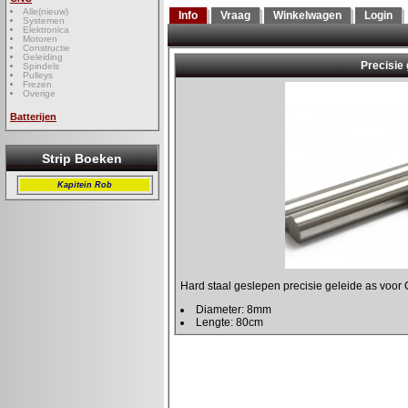
Alle(nieuw)
Info
Vraag
Winkelwagen
Login
Systemen
Elektronica
Motoren
Constructie
Geleiding
Spindels
Pulleys
Frezen
Overige
Batterijen
Strip Boeken
Kapitein Rob