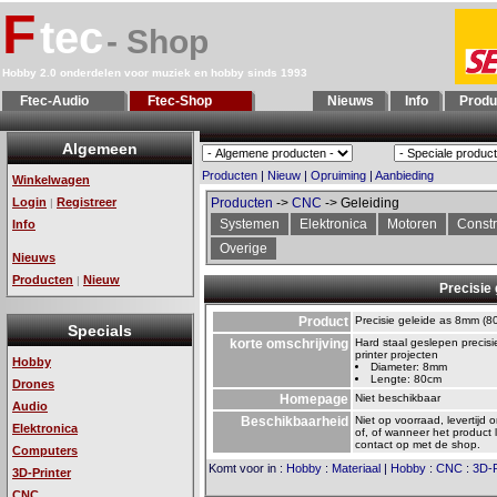
F
tec
- Shop
Hobby 2.0 onderdelen voor muziek en hobby sinds 1993
Ftec-Audio
Ftec-Shop
Nieuws
Info
Produ
Algemeen
Producten
|
Nieuw
|
Opruiming
|
Aanbieding
Winkelwagen
Login
Registreer
Producten
->
CNC
-> Geleiding
|
Systemen
Elektronica
Motoren
Constr
Info
Overige
Nieuws
Producten
Nieuw
|
Precisie
Product
Precisie geleide as 8mm (8
Specials
korte omschrijving
Hard staal geslepen precis
printer projecten
Hobby
Diameter: 8mm
Lengte: 80cm
Drones
Homepage
Niet beschikbaar
Audio
Beschikbaarheid
Niet op voorraad, levertijd 
Elektronica
of, of wanneer het product 
contact op met de shop.
Computers
Komt voor in
:
Hobby
:
Materiaal
|
Hobby
:
CNC
:
3D-P
3D-Printer
CNC