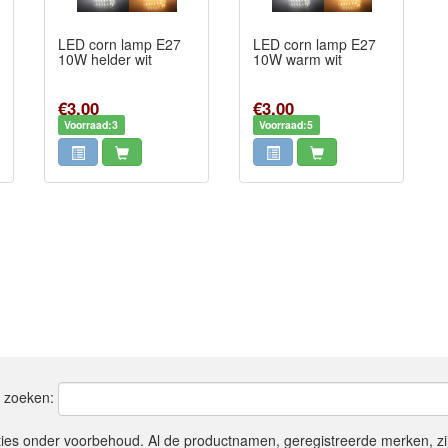
LED corn lamp E27
LED corn lamp E27
10W helder wit
10W warm wit
€3,00
€3,00
Voorraad:3
Voorraad:5
t zoeken:
ties onder voorbehoud. Al de productnamen, geregistreerde merken, z