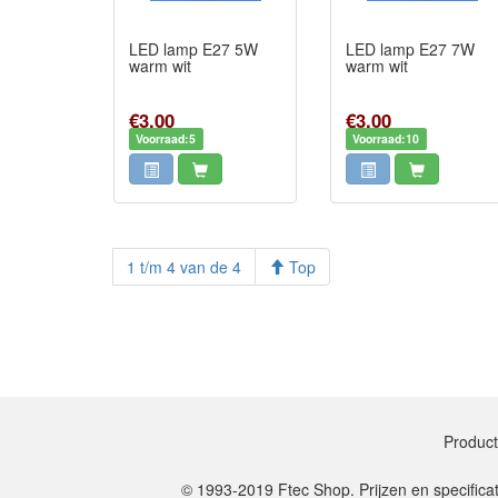
LED lamp E27 5W
LED lamp E27 7W
warm wit
warm wit
€3,00
€3,00
Voorraad:5
Voorraad:10
1 t/m 4 van de 4
Top
Produc
© 1993-2019 Ftec Shop. Prijzen en specifica