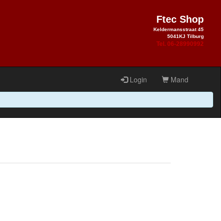
Ftec Shop
Keldermansstraat 45
5041KJ Tilburg
Tel. 06-28990992
Login
Mand