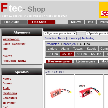
F
tec
- Shop
Hobby 2.0 onderdelen voor muziek en hobby sinds 1993
Ftec-Audio
Ftec-Shop
Nieuws
Info
Produ
Algemeen
Producten
|
Nieuw
|
Opruiming
|
Aanbieding
Winkelwagen
Login
Registreer
Producten
->
batterijen
-> 4S Lipo
|
Laders
Alarm
Testers
Kabels
Conn
Info
3S Lipo
4S Lipo
5S Lipo
6S Lipo
L
Nieuws
Producten
Nieuw
|
Kioskweergave
Lijstweergave
Mobi
Specials
1 t/m 4 van de 4
Hobby
Drones
Audio
Elektronica
Computers
3D-Printer
CNC