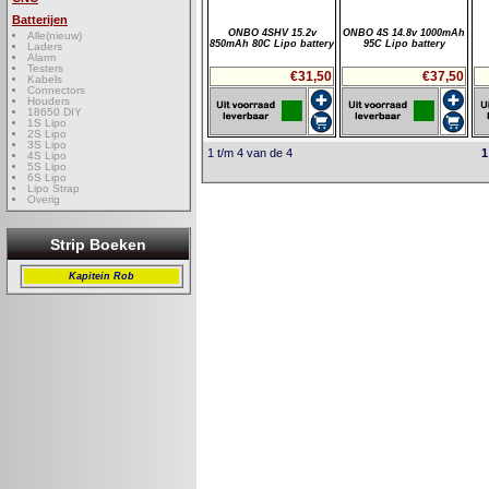
Batterijen
ONBO 4SHV 15.2v
ONBO 4S 14.8v 1000mAh
Alle(nieuw)
850mAh 80C Lipo battery
95C Lipo battery
Laders
Alarm
Testers
€31,50
€37,50
Kabels
Connectors
Houders
18650 DIY
1S Lipo
2S Lipo
3S Lipo
1 t/m 4 van de 4
1
4S Lipo
5S Lipo
6S Lipo
Lipo Strap
Overig
Strip Boeken
Kapitein Rob