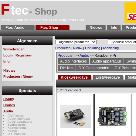
F
tec
- Shop
Hobby 2.0 onderdelen voor muziek en hobby sinds 1993
Ftec-Audio
Ftec-Shop
Nieuws
Info
Produ
Algemeen
Producten
|
Nieuw
|
Opruiming
|
Aanbieding
Winkelwagen
Login
Registreer
Producten
->
Audio
-> Raspberry Pi
|
Audio interfaces
Audio apparatuur
Synth
Info
DIY Kits
DIY Componenten
DIY Behuizi
Nieuws
Producten
Nieuw
|
Kioskweergave
Lijstweergave
Mobi
Specials
1 t/m 3 van de 3
Hobby
Drones
Audio
Alle(nieuw)
Audio interfaces
Audio apparatuur
Synthesizers
Koptelefoons
Kabels
DIY Modules