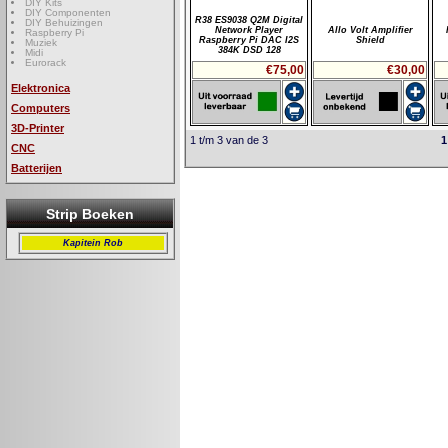
DIY Kits
DIY Componenten
R38 ES9038 Q2M Digital
DIY Behuizingen
Network Player
Allo Volt Amplifier
Raspberry Pi
Raspberry Pi DAC I2S
Shield
Muziek
384K DSD 128
Midi
Eurorack
€75,00
€30,00
Elektronica
Computers
3D-Printer
1 t/m 3 van de 3
1
CNC
Batterijen
Strip Boeken
Kapitein Rob