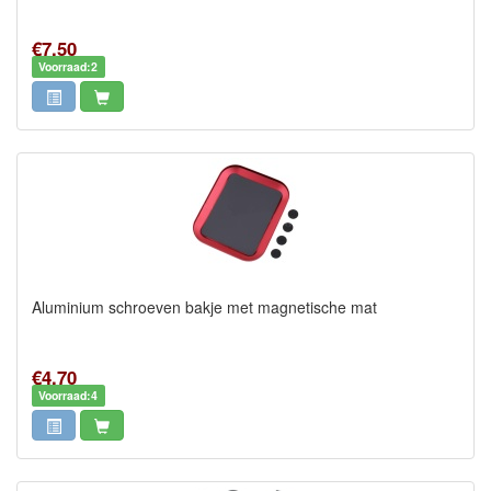
€7,50
Voorraad:2
Aluminium schroeven bakje met magnetische mat
€4,70
Voorraad:4