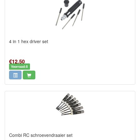
4 in 1 hex driver set
€12,50
Voorraad:8
Combi RC schroevendraaier set