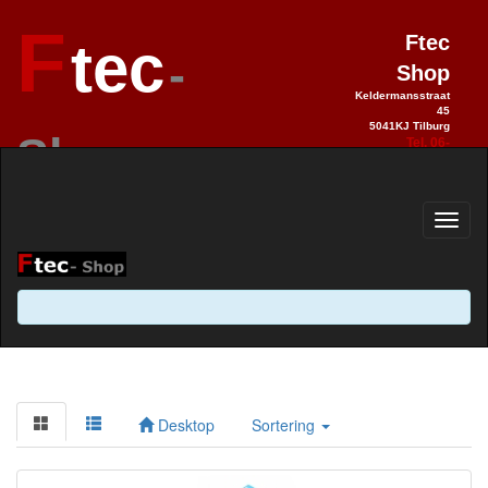
F
Ftec
tec
-
Shop
Keldermansstraat
45
5041KJ Tilburg
Shop
Tel. 06-
28990992
Elektronica sinds 1993 / Hobby 2.0
sinds 2013
Desktop
Sortering