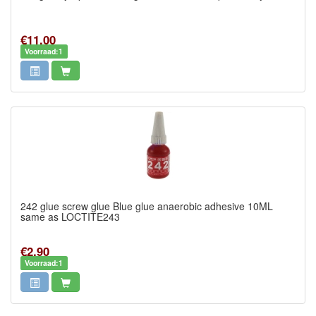
€11,00
Voorraad:1
242 glue screw glue Blue glue anaerobic adhesive 10ML
same as LOCTITE243
€2,90
Voorraad:1