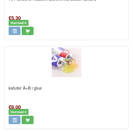
€5,30
Voorraad:8
kafuter A+B i glue
€8,00
Voorraad:3