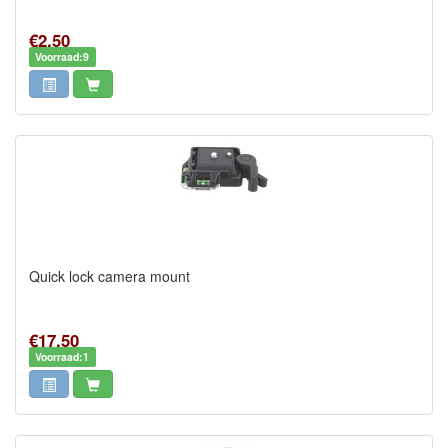
€2,50
Voorraad:9
Quick lock camera mount
€17,50
Voorraad:1