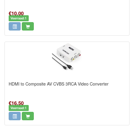
€10,00
Voorraad:1
HDMI to Composite AV CVBS 3RCA Video Converter
€16,50
Voorraad:1