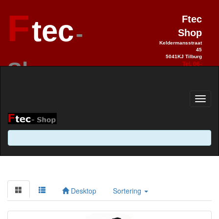
F
Ftec
tec
-
Shop
Keldermansstraat
45
5041KJ Tilburg
Shop
Tel. 06-
28990992
Elektronica sinds 1993 / Hobby 2.0
sinds 2013
Desktop
Sortering