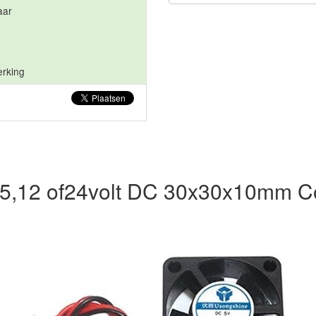
aar
erking
 5,12 of24volt DC 30x30x10mm Co