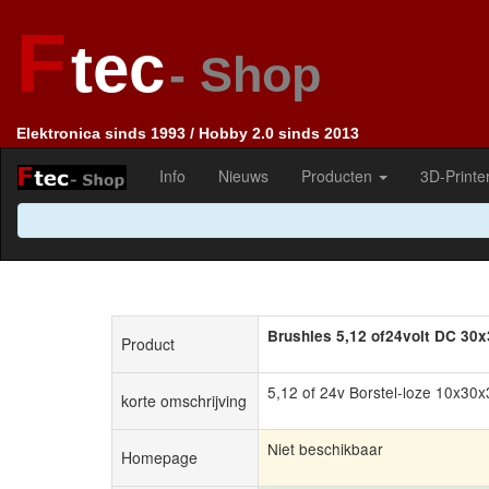
F
tec
- Shop
Elektronica sinds 1993 / Hobby 2.0 sinds 2013
Info
Nieuws
Producten
3D-Printe
Brushles 5,12 of24volt DC 30
Product
5,12 of 24v Borstel-loze 10x30x
korte omschrijving
Niet beschikbaar
Homepage