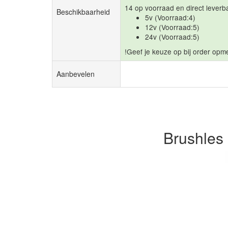
14 op voorraad en direct leverb
Beschikbaarheid
5v (Voorraad:4)
12v (Voorraad:5)
24v (Voorraad:5)
!Geef je keuze op bij order opm
Aanbevelen
Brushles