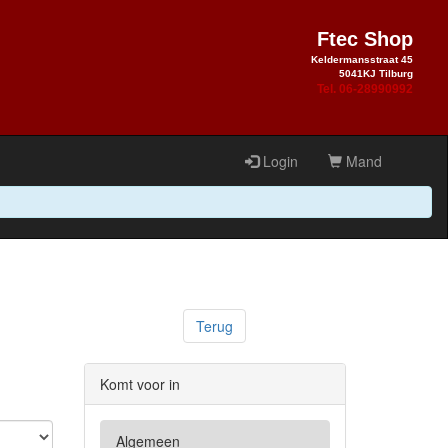
Ftec Shop
Keldermansstraat 45
5041KJ Tilburg
Tel. 06-28990992
Login
Mand
Terug
Komt voor in
Algemeen