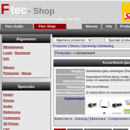
F
tec
- Shop
Hobby 2.0 onderdelen voor muziek en hobby sinds 1993
Ftec-Audio
Ftec-Shop
Nieuws
Info
Produ
Algemeen
Producten
|
Nieuw
|
Opruiming
|
Aanbieding
Winkelwagen
Login
Registreer
Producten
-> Aanverwant
|
Info
Assortiment glas
Nieuws
Product
Assortiment glas zekeringen (Fas
Producten
Nieuw
|
korte
Assortiment F(Fast blow), snell
stuks 12 waardes 230x6mm 120 
omschrijving
Specials
Homepage
Niet beschikbaar
Beschikbaarheid
(2 stuks) direct uit voorraad leve
Hobby
Aanverwant
Drones
Audio
Elektronica
Computers
Komt voor in
:
Zekering
|
Elektronica
:
Componenten:A
3D-Printer
CNC