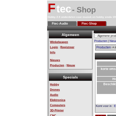
F
tec
- Shop
Hobby 2.0 onderdelen voor muziek en hobby sinds 1
Ftec-Audio
Ftec-Shop
Algemeen
Producten
|
Nieu
Winkelwagen
Login
Registreer
Producten
-> 
|
Info
Nieuws
Producten
Nieuw
|
korte oms
Specials
H
Beschik
Hobby
Drones
Audio
Elektronica
Computers
Komt voor in
:
E
3D-Printer
CNC