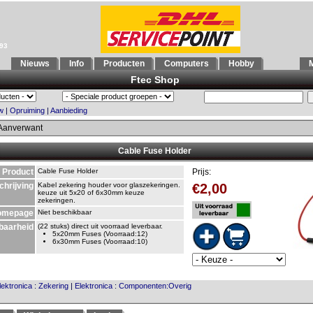
993
Nieuws
Info
Producten
Computers
Hobby
M
Ftec Shop
w
|
Opruiming
|
Aanbieding
Aanverwant
Cable Fuse Holder
Product
Cable Fuse Holder
Prijs:
chrijving
Kabel zekering houder voor glaszekeringen.
€2,00
keuze uit 5x20 of 6x30mm keuze
zekeringen.
omepage
Niet beschikbaar
baarheid
(22 stuks) direct uit voorraad leverbaar.
5x20mm Fuses (Voorraad:12)
6x30mm Fuses (Voorraad:10)
lektronica
:
Zekering
|
Elektronica
:
Componenten:Overig