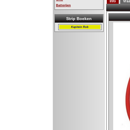
Info
Vra
Batterijen
Strip Boeken
Kapitein Rob