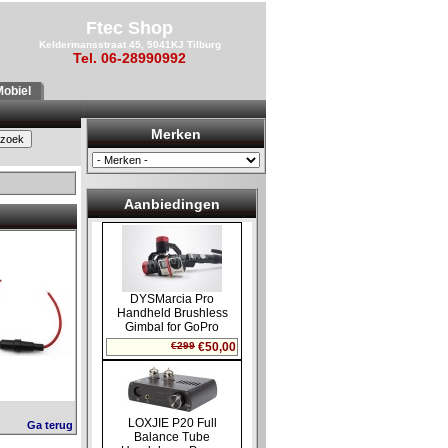
Ftec Shop
Keldermansstraat 45, 5041KJ Tilburg
Tel. 06-28990992
obiel
Merken
Aanbiedingen
Ga terug