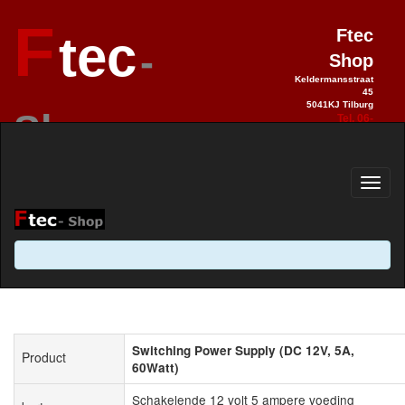
F
Ftec
tec
-
Shop
Keldermansstraat
45
5041KJ Tilburg
Shop
Tel. 06-
28990992
Elektronica sinds 1993 / Hobby 2.0
sinds 2013
Switching Power Supply (DC 12V, 5A,
Product
60Watt)
Schakelende 12 volt 5 ampere voeding