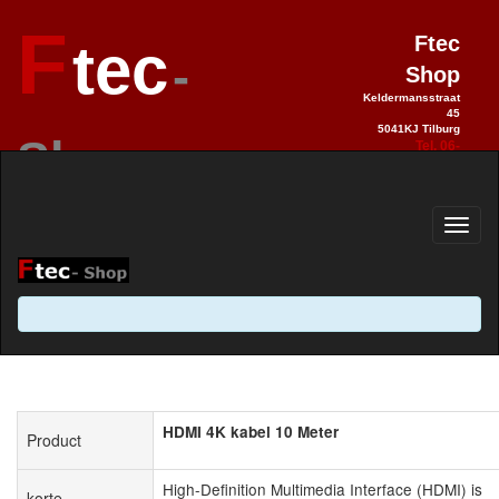
F
Ftec
tec
-
Shop
Keldermansstraat
45
5041KJ Tilburg
Shop
Tel. 06-
28990992
Elektronica sinds 1993 / Hobby 2.0
sinds 2013
HDMI 4K kabel 10 Meter
Product
High-Definition Multimedia Interface (HDMI) is
korte