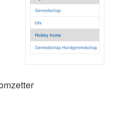
Gereedschap
bits
Hobby home
Gereedschap:Handgereedschap
omzetter