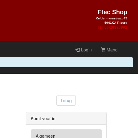
Ftec Shop
Keldermansstraat 45
5041KJ Tilburg
Tel. 06-28990992
Login
Mand
Terug
Komt voor in
Algemeen