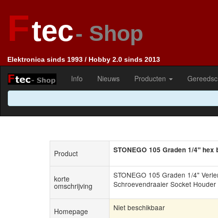
F
tec
- Shop
Elektronica sinds 1993 / Hobby 2.0 sinds 2013
Info
Nieuws
Producten
Gereedsc
STONEGO 105 Graden 1/4" hex b
Product
STONEGO 105 Graden 1/4" Verlen
korte
Schroevendraaier Socket Houder
omschrijving
Niet beschikbaar
Homepage