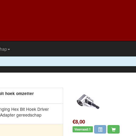
hap
it hoek omzetter
ging Hex Bit Hoek Driver
 Adapter gereedschap
€8,00
Voorraad:1