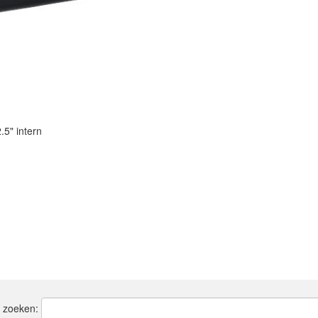
.5" intern
t zoeken: