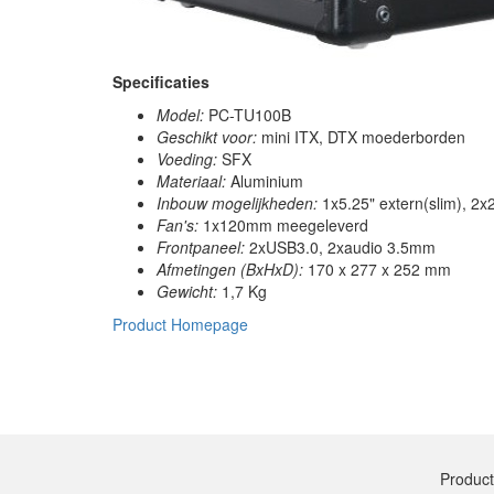
Specificaties
Model:
PC-TU100B
Geschikt voor:
mini ITX, DTX moederborden
Voeding:
SFX
Materiaal:
Aluminium
Inbouw mogelijkheden:
1x5.25" extern(slim), 2x2
Fan's:
1x120mm meegeleverd
Frontpaneel:
2xUSB3.0, 2xaudio 3.5mm
Afmetingen (BxHxD):
170 x 277 x 252 mm
Gewicht:
1,7 Kg
Product Homepage
Produc