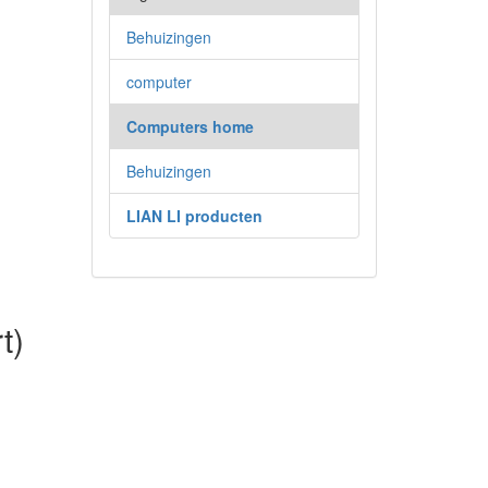
Behuizingen
computer
Computers home
Behuizingen
LIAN LI producten
t)