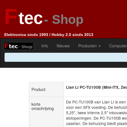
F
tec
- Shop
Elektronica sinds 1993 / Hobby 2.0 sinds 2013
Info
Nieuws
Producten
Computer
Lian Li PC-TU100B (Mini-ITX, Zwa
Product
De PC-TU100B van Lian Li is een 
korte
voor een SFX voeding. De behuizi
omschrijving
5,25", twee interne 2,5" inbouwslo
slotopeningen. De PC-TU100B wo
casefan. De behuizing biedt plaat