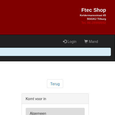
Ftec Shop
Keldermansstraat 45
5041KJ Tilburg
Tel. 06-28990992
Login
Mand
Terug
Komt voor in
Algemeen