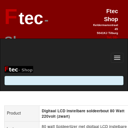
F
Ftec
tec
-
Shop
Keldermansstraat
45
5041KJ Tilburg
Shop
Tel. 06-
28990992
Elektronica sinds 1993 / Hobby 2.0
sinds 2013
Digitaal LCD instelbare soldeerbout 80 Watt
Product
220volt (zwart)
80 watt Soldeerijzer met digitaal LCD instelbare