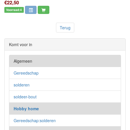
€22,50
Voorraad:4
Terug
Komt voor in
Algemeen
Gereedschap
solderen
soldeer-bout
Hobby home
Gereedschap:solderen